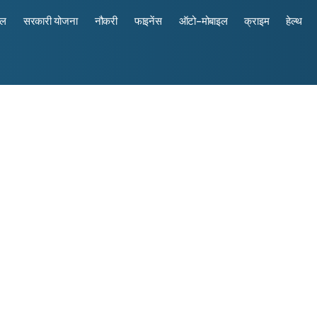
रल
सरकारी योजना
नौकरी
फाइनेंस
ऑटो-मोबाइल
क्राइम
हेल्थ