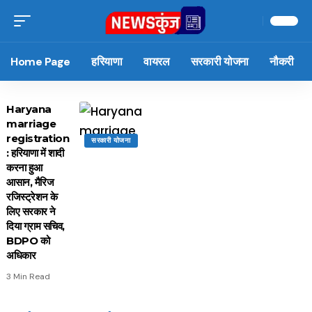
Home Page
हरियाणा
वायरल
सरकारी योजना
नौकरी
Haryana
marriage
registration
सरकारी योजना
: हरियाणा में शादी
करना हुआ
आसान, मैरिज
रजिस्ट्रेशन के
लिए सरकार ने
दिया ग्राम सचिव,
BDPO को
अधिकार
3 Min Read
15 नवंबर से लागू होंगे
ऐसे बनाएं अपनी पसंद की