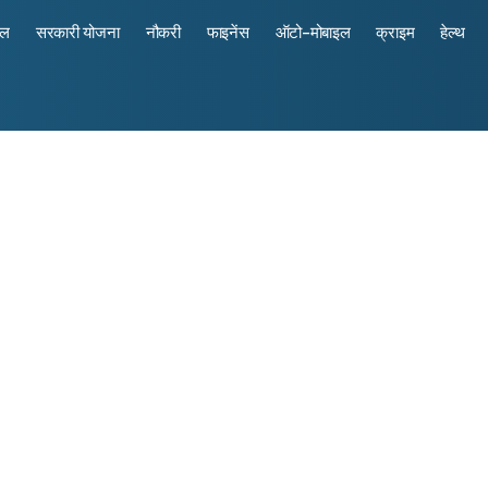
रल
सरकारी योजना
नौकरी
फाइनेंस
ऑटो-मोबाइल
क्राइम
हेल्थ