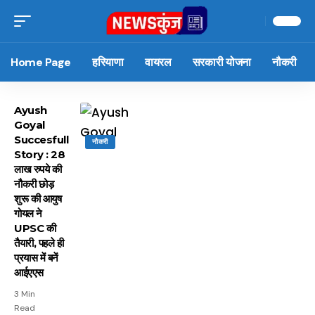
Home Page
हरियाणा
वायरल
सरकारी योजना
नौकरी
Ayush
Goyal
Succesfull
नौकरी
Story : 28
लाख रुपये की
नौकरी छोड़
शुरू की आयुष
गोयल ने
UPSC की
तैयारी, पहले ही
प्रयास में बनें
आईएएस
3 Min
Read