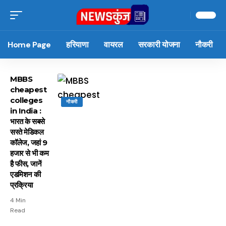
Home Page
हरियाणा
वायरल
सरकारी योजना
नौकरी
MBBS
cheapest
colleges
नौकरी
in India :
भारत के सबसे
सस्ते मेडिकल
कॉलेज, जहां 9
हजार से भी कम
है फीस, जानें
एडमिशन की
प्रक्रिया
4 Min
Read