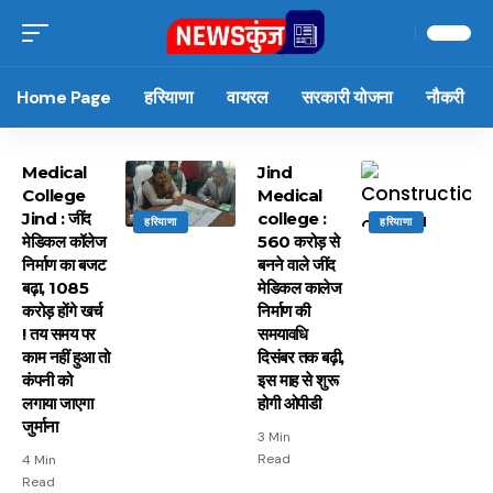
Home Page
हरियाणा
वायरल
सरकारी योजना
नौकरी
Medical
Jind
College
Medical
Jind : जींद
college :
हरियाणा
हरियाणा
मेडिकल कॉलेज
560 करोड़ से
निर्माण का बजट
बनने वाले जींद
बढ़ा, 1085
मेडिकल कालेज
करोड़ होंगे खर्च
निर्माण की
! तय समय पर
समयावधि
काम नहीं हुआ तो
दिसंबर तक बढ़ी,
कंपनी को
इस माह से शुरू
लगाया जाएगा
होगी ओपीडी
जुर्माना
3 Min
Read
4 Min
Read