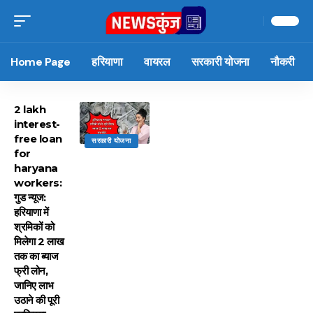
Home Page
हरियाणा
वायरल
सरकारी योजना
नौकरी
2 lakh
interest-
free loan
सरकारी योजना
for
haryana
workers:
गुड न्यूज:
हरियाणा में
श्रमिकों को
मिलेगा 2 लाख
तक का ब्याज
फ्री लोन,
जानिए लाभ
उठाने की पूरी