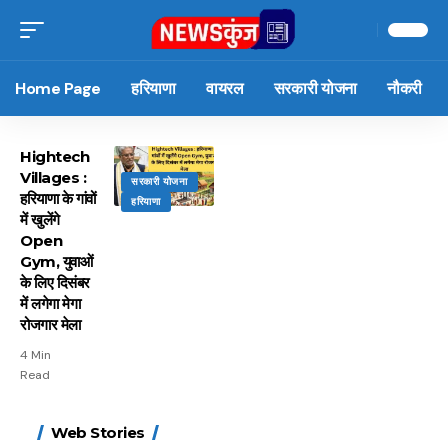
Home Page
हरियाणा
वायरल
सरकारी योजना
नौकरी
Hightech
Villages :
सरकारी योजना
हरियाणा के गांवों
हरियाणा
में खुलेंगे
Open
Gym, युवाओं
के लिए दिसंबर
में लगेगा मेगा
रोजगार मेला
4 Min
Read
15 नवंबर से लागू होंगे
ऐसे बनाएं अपनी पसंद की
मोटापे को कम करने के लिए
बदलते मौसम में नही होंगे
Web Stories
FASTag के ये नए नियम,
UPI ID? जानें यहां