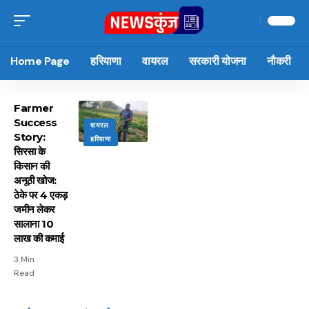
Home Page
हरियाणा
वायरल
सरकारी योजना
नौकरी
Farmer
Success
वायरल
Story:
हरियाणा
सिरसा के
किसान की
अनूठी खोज:
ठेके पर 4 एकड़
जमीन लेकर
सालाना 10
लाख की कमाई
3 Min
Read
15 नवंबर से लागू होंगे
ऐसे बनाएं अपनी पसंद की