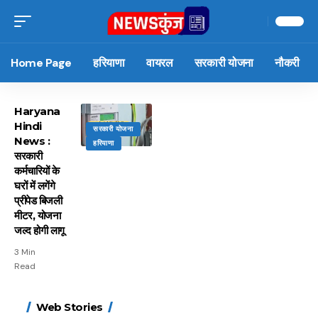
Home Page
हरियाणा
वायरल
सरकारी योजना
नौकरी
Haryana
Hindi
सरकारी योजना
News :
हरियाणा
सरकारी
कर्मचारियों के
घरों में लगेंगे
प्रीपेड बिजली
मीटर, योजना
जल्द होगी लागू
3 Min
Read
15 नवंबर से लागू होंगे
ऐसे बनाएं अपनी पसंद की
मोटापे को कम करने के लिए
बदलते मौसम में नही होंगे
Web Stories
FASTag के ये नए नियम,
UPI ID? जानें यहां