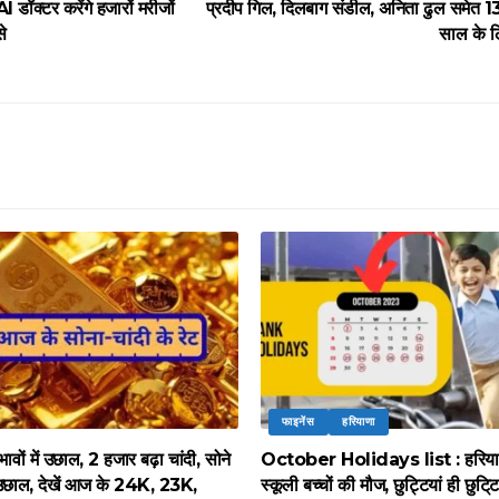
डॉक्टर करेंगे हजारों मरीजों
प्रदीप गिल, दिलबाग संडील, अनिता ढुल समेत 13
े
साल के ल
फाइनेंस
हरियाणा
भावों में उछाल, 2 हजार बढ़ा चांदी, सोने
October Holidays list : हरियाणा 
उछाल, देखें आज के 24K, 23K,
स्कूली बच्चों की मौज, छुट्टियां ही छुटि्ट