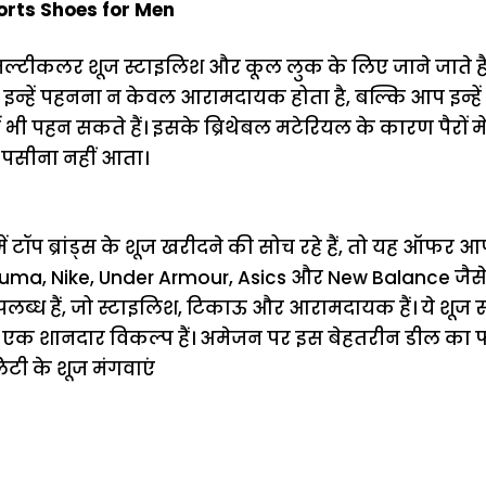
orts Shoes for Men
ल्टीकलर शूज स्टाइलिश और कूल लुक के लिए जाने जाते हैं। 
 इन्हें पहनना न केवल आरामदायक होता है, बल्कि आप इन्हें
भी पहन सकते हैं। इसके ब्रिथेबल मटेरियल के कारण पैरों मे
में पसीना नहीं आता।
ॉप ब्रांड्स के शूज खरीदने की सोच रहे हैं, तो यह ऑफर 
uma, Nike, Under Armour, Asics और New Balance जैसे ब
लब्ध हैं, जो स्टाइलिश, टिकाऊ और आरामदायक हैं। ये शूज स
क शानदार विकल्प हैं। अमेजन पर इस बेहतरीन डील का 
िटी के शूज मंगवाएं
ऐसे बनाएं अपनी
मोटापे को कम
बदलते मौसम 
पसंद की UPI
करने के लिए खाएं
नही होंगे बी
ID? जानें यहां
ये बेहत्तर चीजें
हल्दी के सा