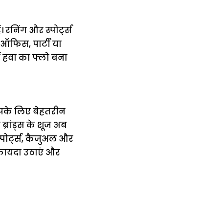
रनिंग और स्पोर्ट्स
 ऑफिस, पार्टी या
ं हवा का फ्लो बना
आपके लिए बेहतरीन
्रांड्स के शूज अब
्पोर्ट्स, कैजुअल और
फायदा उठाएं और
में
अब लेट नहीं होंगी
मार,
ट्रेनें… रेलवे ने
थ ये 5
सभी DRM को