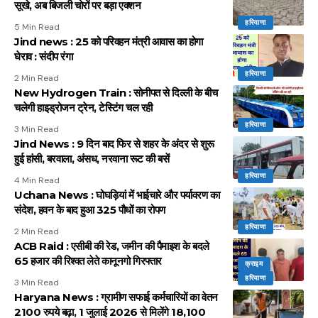
सूखे, अब बिजली चोरों पर बड़ा एक्शन
हरियाणा
5 Min Read
Jind news : 25 को परिवहन मंत्री आवास का होगा
घेराव : संदीप रंगा
हरियाणा
2 Min Read
New Hydrogen Train : सोनीपत से दिल्ली के बीच
चलेगी हाइड्रोजन ट्रेन, टेस्टिंग चल रही
हरियाणा
3 Min Read
Jind News : 9 दिन बाद फिर से शहर के अंदर से शुरू
हुई हांसी, बरवाला, अंसध, नरवाना रूट की बसें
हरियाणा
4 Min Read
Uchana News : घोघड़ियां में भाईचारे और पर्यावरण का
संदेश, हवन के बाद हुआ 325 पौधों का रोपण
हरियाणा
2 Min Read
ACB Raid : एसीबी की रेड, जमीन की पैमाइश के बदले
65 हजार की रिश्वत लेते कानूनगो गिरफ्तार
क्राइम
हरियाणा
3 Min Read
Haryana News : ग्रामीण सफाई कर्मचारियों का वेतन
2100 रुपये बढ़ा, 1 जुलाई 2026 से मिलेंगे 18,100