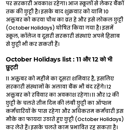
पर
सरकारी
अवकाश
रहेगा।
आज
स्कूलों
से
लेकर
बैंकों
तक
की
छुट्टी
है।
इसके
बाद
शुक्रवार
को
यानि
10
अक्तूबर
को
करवा
चौथ
का
व्रत
हे
और
इसे
लोकल
छुट्टी
(October Holidays)
घोषित
किया
गया
है।
इसमें
स्कूल
,
कॉलेज
व
दूसरी
सरकारी
संस्थाएं
अपने
हिसाब
से
छुट्टी
भी
कर
सकती
हैं।
October Holidays list : 11
और
12
को
भी
छुट्टी
11
अक्तूबर
को
महीने
का
दूसरा
शनिवार
है
,
इसलिए
सरकारी
संस्थानों
के
अलावा
बैंक
भी
बंद
रहेंगे।
12
अक्तूबर
को
रविवार
का
अवकाश
रहेगा।
11
और
12
की
छुट्टी
के
चलते
तीन
दिन
की
लंबी
छुट्टी
का
ऑप्शन
कर्मचारियों
के
पास
रहेगा
और
अधिकतम
कर्मचारी
इस
मौके
का
फायदा
उठाते
हुए
छुट्टी (October Holidays)
कर
लेते
हैं।
इसके
चलते
काम
प्रभावित
रह
सकता
है।