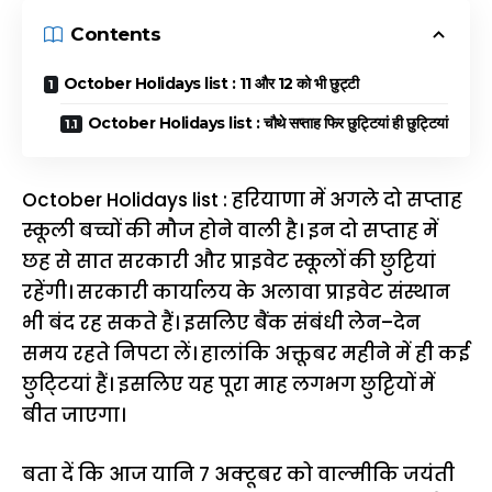
Contents
October Holidays list : 11 और 12 को भी छुट्टी
October Holidays list : चौथे सप्ताह फिर छुट्टियां ही छुट्टियां
October Holidays list : हरियाणा
में
अगले
दो
सप्ताह
स्कूली
बच्चों
की
मौज
होने
वाली
है।
इन
दो
सप्ताह
में
छह
से
सात
सरकारी
और
प्राइवेट
स्कूलों
की
छुट्टियां
रहेंगी।
सरकारी
कार्यालय
के
अलावा
प्राइवेट
संस्थान
भी
बंद
रह
सकते
हैं।
इसलिए
बैंक
संबंधी
लेन
–
देन
समय
रहते
निपटा
लें।
हालांकि
अक्तूबर
महीने
में
ही
कई
छुटि्टयां
हैं।
इसलिए
यह पूरा माह लगभग छुट्टियों में
बीत जाएगा।
बता
दें
कि
आज
यानि
7
अक्टूबर
को
वाल्मीकि
जयंती