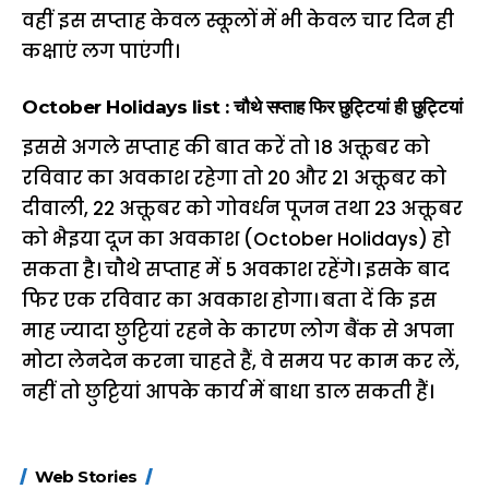
वहीं
इस सप्ताह केवल स्कूलों में भी केवल चार दिन ही
कक्षाएं लग पाएंगी।
October Holidays list : चौथे सप्ताह फिर छुट्टियां ही छुट्टियां
इससे
अगले
सप्ताह
की
बात
करें
तो
18
अक्तूबर
को
रविवार
का
अवकाश
रहेगा
तो
20
और
21
अक्तूबर
को
दीवाली
, 22
अक्तूबर
को
गोवर्धन
पूजन
तथा
23
अक्तूबर
को
भैइया
दूज
का
अवकाश
(October Holidays)
हो
सकता
है।
चौथे सप्ताह में 5
अवकाश
रहेंगे। इसके
बाद
फिर
एक
रविवार
का
अवकाश
होगा।
बता
दें
कि
इस
माह ज्यादा छुट्टियां रहने के कारण लोग बैंक से अपना
मोटा लेनदेन करना चाहते हैं, वे समय पर काम कर लें
,
नहीं
तो
छुट्टियां
आपके
कार्य
में
बाधा
डाल
सकती
हैं।
15 नवंबर से लागू होंगे
ऐसे बनाएं अपनी पसंद की
मोटापे को कम कर
Web Stories
FASTag के ये नए
UPI ID? जानें यहां
लिए खाएं ये बेहत्तर