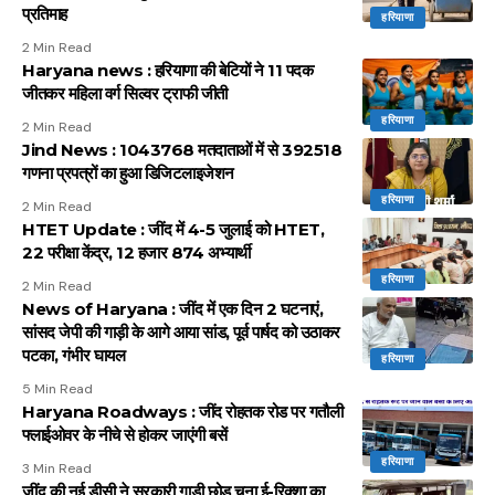
प्रतिमाह
हरियाणा
2 Min Read
Haryana news : हरियाणा की बेटियों ने 11 पदक
जीतकर महिला वर्ग सिल्वर ट्राफी जीती
हरियाणा
2 Min Read
Jind News : 1043768 मतदाताओं में से 392518
गणना प्रपत्रों का हुआ डिजिटलाइजेशन
हरियाणा
2 Min Read
HTET Update : जींद में 4-5 जुलाई को HTET,
22 परीक्षा केंद्र, 12 हजार 874 अभ्यार्थी
हरियाणा
2 Min Read
News of Haryana : जींद में एक दिन 2 घटनाएं,
सांसद जेपी की गाड़ी के आगे आया सांड, पूर्व पार्षद को उठाकर
पटका, गंभीर घायल
हरियाणा
5 Min Read
Haryana Roadways : जींद रोहतक रोड पर गतौली
फ्लाईओवर के नीचे से होकर जाएंगी बसें
हरियाणा
3 Min Read
जींद की नई डीसी ने सरकारी गाड़ी छोड़ चुना ई-रिक्शा का