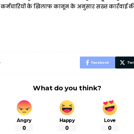
कर्मचारियों के खिलाफ कानून के अनुसार सख्त कार्रवाई की
ऐसे बनाएं अपनी
मोटापे को कम
बदलते मौसम 
पसंद की UPI
करने के लिए खाएं
नही होंगे बी
ID? जानें यहां
ये बेहत्तर चीजें
हल्दी के सा
शानदार ट्रिक
चीजें सेवन क
रहेंगे स्वस्थ
e
Facebook
Twi
What do you think?
Angry
Happy
Love
0
0
0