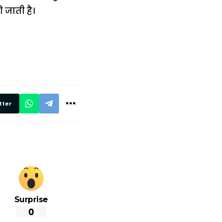
 जाती है।
में
अब लेट नहीं होंगी
मार,
ट्रेनें… रेलवे ने
थ ये 5
सभी DRM को
रें!
दिए सख्त निर्देश,
रियल टाइम होगी
निगरानी
tter
Surprise
0