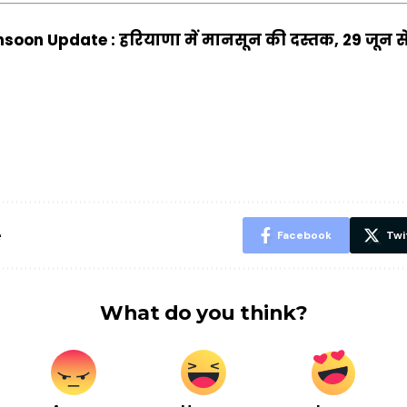
soon Update : हरियाणा में मानसून की दस्तक, 29 जून स
ऐसे बनाएं अपनी
मोटापे को कम
बदलते मौसम 
पसंद की UPI
करने के लिए खाएं
नही होंगे बी
ID? जानें यहां
ये बेहत्तर चीजें
हल्दी के सा
शानदार ट्रिक
चीजें सेवन क
रहेंगे स्वस्थ
e
Facebook
Twi
What do you think?