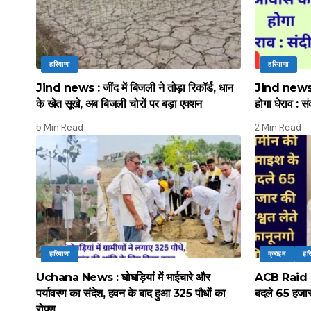
हरियाणा
हरियाणा
Jind news : जींद में बिजली ने तोड़ा रिकॉर्ड, धान
Jind news :
के खेत सूखे, अब बिजली चोरों पर बड़ा एक्शन
होगा घेराव : सं
5 Min Read
2 Min Read
हरियाणा
क्राइम
हर
Uchana News : घोघड़ियां में भाईचारे और
ACB Raid : ए
पर्यावरण का संदेश, हवन के बाद हुआ 325 पौधों का
बदले 65 हजार 
रोपण