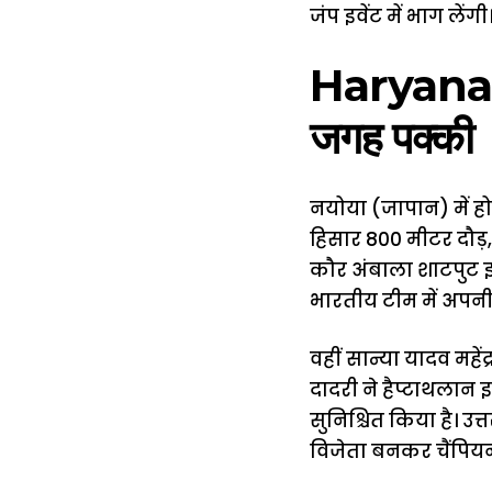
जंप इवेंट में भाग लेंगी
Haryana ne
जगह पक्की
नयोया (जापान) में ह
हिसार 800 मीटर दौड़
कौर अंबाला शाटपुट इव
भारतीय टीम में अपनी
वहीं सान्या यादव महेंद
दादरी ने हैप्टाथलान 
सुनिश्चित किया है। उ
विजेता बनकर चैंपियन