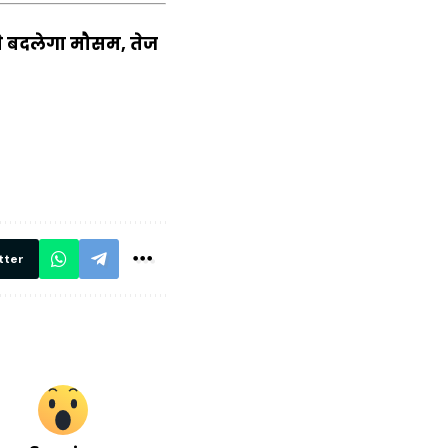
े बदलेगा मौसम, तेज
में
अब लेट नहीं होंगी
मार,
ट्रेनें… रेलवे ने
थ ये 5
सभी DRM को
रें!
दिए सख्त निर्देश,
रियल टाइम होगी
निगरानी
tter