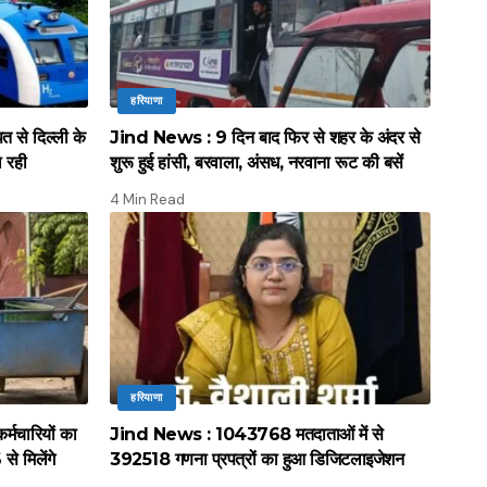
हरियाणा
े दिल्ली के
Jind News : 9 दिन बाद फिर से शहर के अंदर से
ल रही
शुरू हुई हांसी, बरवाला, अंसध, नरवाना रूट की बसें
4 Min Read
हरियाणा
मचारियों का
Jind News : 1043768 मतदाताओं में से
े मिलेंगे
392518 गणना प्रपत्रों का हुआ डिजिटलाइजेशन