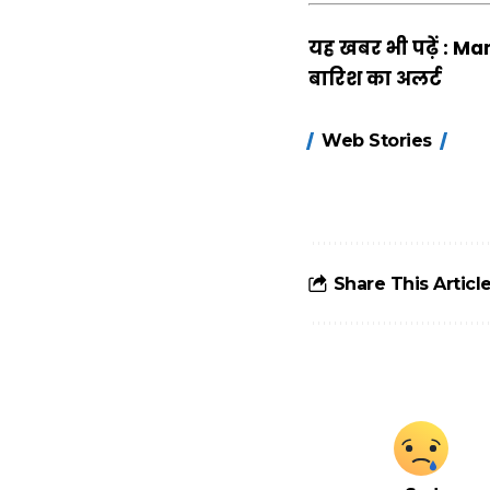
यह खबर भी पढ़ें :
Man
बारिश का अलर्ट
15 नवंबर से लागू
Web Stories
होंगे FASTag के
ये नए नियम, डबल
टोल से बचने के
लिए जानें ये 6
आसान ट्रिक्स
Share This Articl