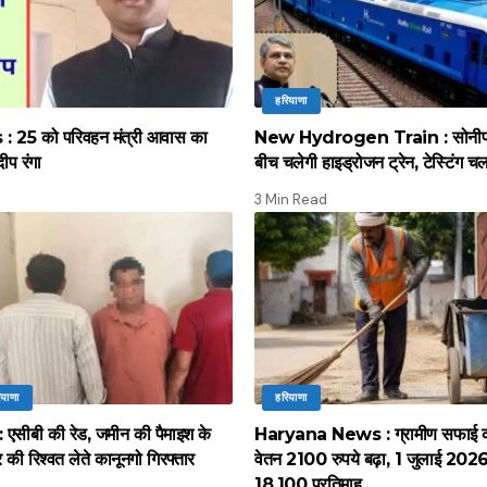
हरियाणा
 25 को परिवहन मंत्री आवास का
New Hydrogen Train : सोनीपत स
दीप रंगा
बीच चलेगी हाइड्रोजन ट्रेन, टेस्टिंग च
3 Min Read
ियाणा
हरियाणा
सीबी की रेड, जमीन की पैमाइश के
Haryana News : ग्रामीण सफाई कर्
की रिश्वत लेते कानूनगो गिरफ्तार
वेतन 2100 रुपये बढ़ा, 1 जुलाई 2026 स
18,100 प्रतिमाह