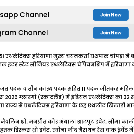
sapp Channel
Join Now
gram Channel
Join Now
द।
एथलेटिक्स हरियाणा मुख्य चयनकर्ता यशपाल चोपड़ा ने
 इंटर स्टेट सीनियर एथलेटिक्स चैंपियनशिप में हरियाणा की
 रजत पदक व तीन कांस्य पदक सहित 11 पदक जीतकर महिला वर
स 2026 ग्लास्गो (स्काटलैंड) में इंडियन एथलेटिक्स का 32
ा राज्य से एथलेटिक्स हरियाणा के छह एथलीट खिलाडी भाग 
ैवलिन थ्रो, मनप्रीत कौर अंबाला शाटपुट इवेंट, सीमा क
 रोहतक डिस्कस थ्रो इवेंट, रवीना जींद मैराथन रेस वाक इंवेंट म