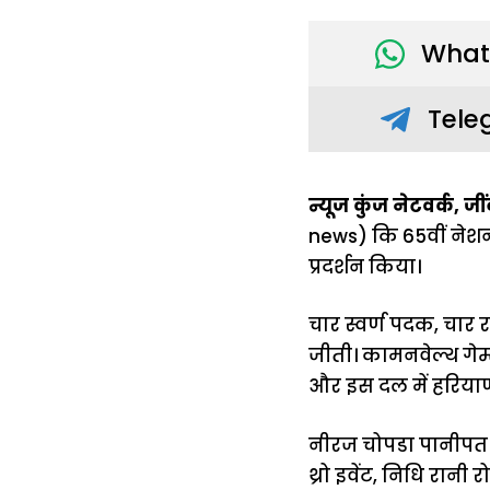
What
Tele
न्यूज कुंज नेटवर्क, जीं
news) कि 65वीं नेशनल
प्रदर्शन किया।
चार स्वर्ण पदक, चार
जीती। कामनवेल्थ गेम्
और इस दल में हरियाण
नीरज चोपडा पानीपत ज
थ्रो इवेंट, निधि रानी