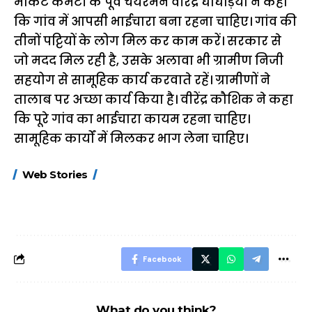
मार्केट कमेटी के पूर्व चेयरमैन वीरेंद्र घोघड़ियां ने कहा
कि गांव में आपसी भाईचारा बना रहना चाहिए। गांव की
तीनों पट्टियों के लोग मिल कर काम करें। सरकार से
जो मदद मिल रही है, उसके अलावा भी ग्रामीण निजी
सहयोग से सामूहिक कार्य करवाते रहें। ग्रामीणों ने
तालाब पर अच्छा कार्य किया है। वीरेंद्र कौशिक ने कहा
कि पूरे गांव का भाईचारा कायम रहना चाहिए।
सामूहिक कार्यों में मिलकर भाग लेना चाहिए।
15 नवंबर से लागू होंगे
ऐसे बनाएं अपनी पसंद की
मोटापे को कम कर
Web Stories
FASTag के ये नए
UPI ID? जानें यहां
लिए खाएं ये बेहत्तर
नियम, डबल टोल से
शानदार ट्रिक
बचने के लिए जानें ये 6
आसान ट्रिक्स
Facebook
What do you think?