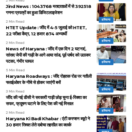
2 Min Read
Jind News : 1043768 मतदाताओं में से 392518
गणना प्रपत्रों का हुआ डिजिटलाइजेशन
हरियाणा
2 Min Read
HTET Update : जींद में 4-5 जुलाई को HTET,
22 परीक्षा केंद्र, 12 हजार 874 अभ्यार्थी
हरियाणा
2 Min Read
News of Haryana : जींद में एक दिन 2 घटनाएं,
सांसद जेपी की गाड़ी के आगे आया सांड, पूर्व पार्षद को उठाकर
पटका, गंभीर घायल
हरियाणा
5 Min Read
Haryana Roadways : जींद रोहतक रोड पर गतौली
फ्लाईओवर के नीचे से होकर जाएंगी बसें
हरियाणा
3 Min Read
जींद की नई डीसी ने सरकारी गाड़ी छोड़ चुना ई-रिक्शा का
सफर, प्रदूषण घटाने के लिए पेश की नई मिसाल
हरियाणा
2 Min Read
Haryana Ki Badi Khabar : एंटी करप्शन ब्यूरो ने
30 हजार रिश्वत लेते दबोचा तहसील का क्लर्क
क्राइम