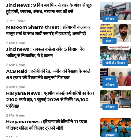
Jind News : 9 दिन बाद फिर से शहर के अंदर से शुरू
हुई हांसी, बरवाला, अंसध, नरवाना रूट की बसें
हरियाणा
4 Min Read
Masoom Sharm threat : हरियाणवी कलाकार
मासूम शर्मा के साथ शादी समारोह में हाथापाई, धमकी दी
क्राइम
2 Min Read
Jind news : रामफल कंडेला समेत 5 किसान नेता
भाकियू से निष्काषित, ये है कारण
खेती और किसान
2 Min Read
ACB Raid : एसीबी की रेड, जमीन की पैमाइश के बदले
65 हजार की रिश्वत लेते कानूनगो गिरफ्तार
क्राइम
हरियाणा
3 Min Read
Haryana News : ग्रामीण सफाई कर्मचारियों का वेतन
2100 रुपये बढ़ा, 1 जुलाई 2026 से मिलेंगे 18,100
प्रतिमाह
हरियाणा
2 Min Read
Haryana news : हरियाणा की बेटियों ने 11 पदक
जीतकर महिला वर्ग सिल्वर ट्राफी जीती
हरियाणा