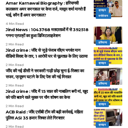
Amar Karnawal Biography : हरियाणवी
कलाकार अमर करनावल पर केस दर्ज, मासूम शर्मा मानते हैं
क्राइम
भाई, कौन हैं अमर करनावल?
मनोरंजन
4 Min Read
Jind News : 1043768 मतदाताओं में से 392518
गणना प्रपत्रों का हुआ डिजिटलाइजेशन
हरियाणा
2 Min Read
Jind crime : जींद से जुड़े पंजाब सीएम भगवंत मान
वीडियो विवाद के तार, 1 आरोपी घर से पूछताछ के लिए उठाया
क्राइम
2 Min Read
जींद की नई डीसी ने सरकारी गाड़ी छोड़ चुना ई-रिक्शा का
सफर, प्रदूषण घटाने के लिए पेश की नई मिसाल
हरियाणा
2 Min Read
Jind crime : जींद में 15 साल की नाबालिग बनी मां, खुद
को पति बताने वाले युवक पर यौन शोषण का केस
क्राइम
2 Min Read
ACB Raid : जींद एसीबी टीम की बड़ी कार्रवाई, महिला
पुलिस ASI 35 हजार रिश्वत लेते गिरफ्तार
क्राइम
2 Min Read