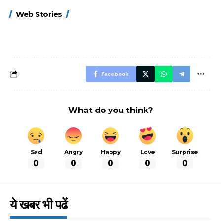
15 नवंबर से लागू होंगे
ऐसे बनाएं अपनी पसंद की
मोटापे को कम कर
Web Stories
FASTag के ये नए
UPI ID? जानें यहां
लिए खाएं ये बेहत्तर
नियम, डबल टोल से
शानदार ट्रिक
बचने के लिए जानें ये 6
आसान ट्रिक्स
Facebook
What do you think?
Sad
Angry
Happy
Love
Surprise
0
0
0
0
0
ये खबर भी पढें