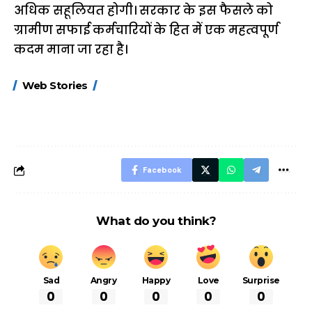
अधिक सहूलियत होगी। सरकार के इस फैसले को
ग्रामीण सफाई कर्मचारियों के हित में एक महत्वपूर्ण
कदम माना जा रहा है।
15 नवंबर से लागू होंगे
ऐसे बनाएं अपनी पसंद की
मोटापे को कम कर
Web Stories
FASTag के ये नए
UPI ID? जानें यहां
लिए खाएं ये बेहत्तर
नियम, डबल टोल से
शानदार ट्रिक
बचने के लिए जानें ये 6
आसान ट्रिक्स
Facebook
What do you think?
Sad
Angry
Happy
Love
Surprise
0
0
0
0
0