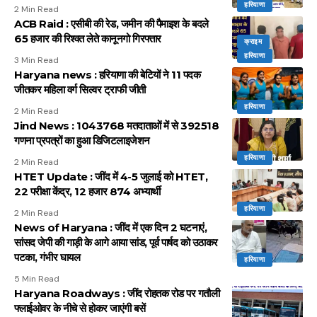
हरियाणा
2 Min Read
ACB Raid : एसीबी की रेड, जमीन की पैमाइश के बदले
65 हजार की रिश्वत लेते कानूनगो गिरफ्तार
क्राइम
हरियाणा
3 Min Read
Haryana news : हरियाणा की बेटियों ने 11 पदक
जीतकर महिला वर्ग सिल्वर ट्राफी जीती
हरियाणा
2 Min Read
Jind News : 1043768 मतदाताओं में से 392518
गणना प्रपत्रों का हुआ डिजिटलाइजेशन
हरियाणा
2 Min Read
HTET Update : जींद में 4-5 जुलाई को HTET,
22 परीक्षा केंद्र, 12 हजार 874 अभ्यार्थी
हरियाणा
2 Min Read
News of Haryana : जींद में एक दिन 2 घटनाएं,
सांसद जेपी की गाड़ी के आगे आया सांड, पूर्व पार्षद को उठाकर
पटका, गंभीर घायल
हरियाणा
5 Min Read
Haryana Roadways : जींद रोहतक रोड पर गतौली
फ्लाईओवर के नीचे से होकर जाएंगी बसें