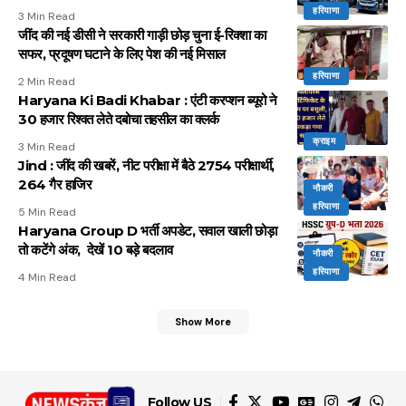
हरियाणा
3 Min Read
जींद की नई डीसी ने सरकारी गाड़ी छोड़ चुना ई-रिक्शा का
सफर, प्रदूषण घटाने के लिए पेश की नई मिसाल
हरियाणा
2 Min Read
Haryana Ki Badi Khabar : एंटी करप्शन ब्यूरो ने
30 हजार रिश्वत लेते दबोचा तहसील का क्लर्क
क्राइम
3 Min Read
Jind : जींद की खबरें, नीट परीक्षा में बैठे 2754 परीक्षार्थी,
264 गैर हाजिर
नौकरी
हरियाणा
5 Min Read
Haryana Group D भर्ती अपडेट, सवाल खाली छोड़ा
तो कटेंगे अंक, देखें 10 बड़े बदलाव
नौकरी
हरियाणा
4 Min Read
Show More
Follow US