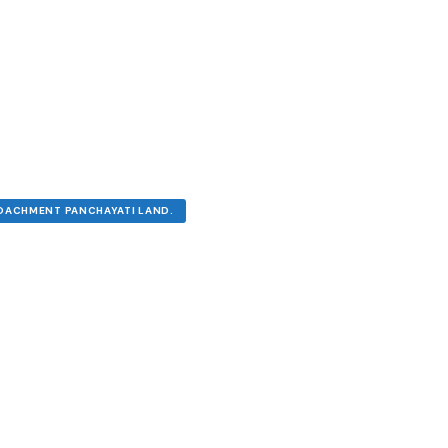
OACHMENT PANCHAYATI LAND.