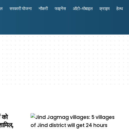
रल
सरकारी योजना
नौकरी
फाइनेंस
ऑटो-मोबाइल
क्राइम
हेल्थ
 को
 शामिल,