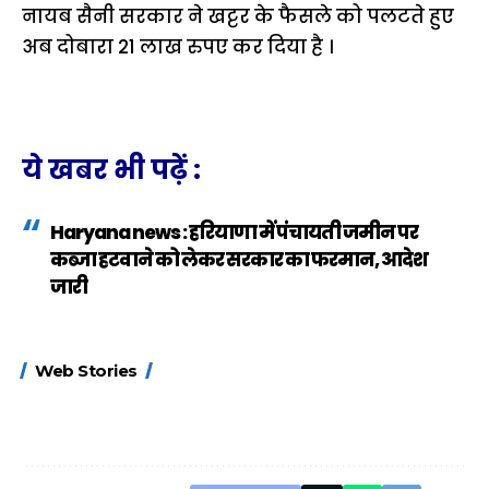
नायब सैनी सरकार ने खट्टर के फैसले को पलटते हुए
अब दोबारा 21 लाख रुपए कर दिया है ।
ये खबर भी पढ़ें :
Haryana news : हरियाणा में पंचायती जमीन पर
कब्जा हटवाने को लेकर सरकार का फरमान, आदेश
जारी
15 नवंबर से लागू होंगे
ऐसे बनाएं अपनी पसंद की
मोटापे को कम कर
Web Stories
FASTag के ये नए
UPI ID? जानें यहां
लिए खाएं ये बेहत्तर
नियम, डबल टोल से
शानदार ट्रिक
बचने के लिए जानें ये 6
आसान ट्रिक्स