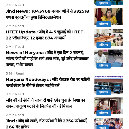
हरियाणा
2 Min Read
Jind News : 1043768 मतदाताओं में से 392518
गणना प्रपत्रों का हुआ डिजिटलाइजेशन
हरियाणा
2 Min Read
HTET Update : जींद में 4-5 जुलाई को HTET,
22 परीक्षा केंद्र, 12 हजार 874 अभ्यार्थी
हरियाणा
2 Min Read
News of Haryana : जींद में एक दिन 2 घटनाएं,
सांसद जेपी की गाड़ी के आगे आया सांड, पूर्व पार्षद को उठाकर
पटका, गंभीर घायल
हरियाणा
5 Min Read
Haryana Roadways : जींद रोहतक रोड पर गतौली
फ्लाईओवर के नीचे से होकर जाएंगी बसें
हरियाणा
3 Min Read
जींद की नई डीसी ने सरकारी गाड़ी छोड़ चुना ई-रिक्शा का
सफर, प्रदूषण घटाने के लिए पेश की नई मिसाल
हरियाणा
2 Min Read
Jind : जींद की खबरें, नीट परीक्षा में बैठे 2754 परीक्षार्थी,
264 गैर हाजिर
नौकरी