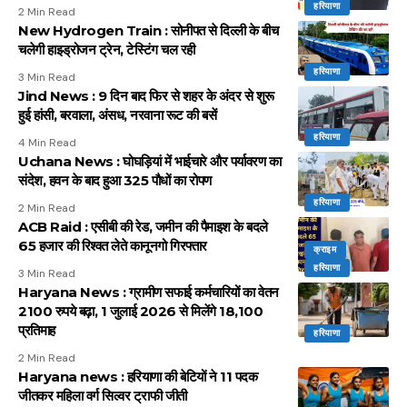
हरियाणा
2 Min Read
New Hydrogen Train : सोनीपत से दिल्ली के बीच
चलेगी हाइड्रोजन ट्रेन, टेस्टिंग चल रही
हरियाणा
3 Min Read
Jind News : 9 दिन बाद फिर से शहर के अंदर से शुरू
हुई हांसी, बरवाला, अंसध, नरवाना रूट की बसें
हरियाणा
4 Min Read
Uchana News : घोघड़ियां में भाईचारे और पर्यावरण का
संदेश, हवन के बाद हुआ 325 पौधों का रोपण
हरियाणा
2 Min Read
ACB Raid : एसीबी की रेड, जमीन की पैमाइश के बदले
65 हजार की रिश्वत लेते कानूनगो गिरफ्तार
क्राइम
हरियाणा
3 Min Read
Haryana News : ग्रामीण सफाई कर्मचारियों का वेतन
2100 रुपये बढ़ा, 1 जुलाई 2026 से मिलेंगे 18,100
प्रतिमाह
हरियाणा
2 Min Read
Haryana news : हरियाणा की बेटियों ने 11 पदक
जीतकर महिला वर्ग सिल्वर ट्राफी जीती