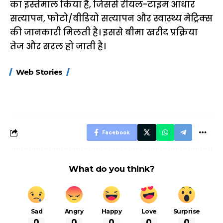
का इस्तेमाल किया है, जिससे रीयल-टाइम आधार
सत्यापन, फोटो/वीडियो सत्यापन और स्वास्थ्य मेट्रिक्स
की जानकारी मिलती है। इससे बीमा खरीद प्रक्रिया
तेज और सरल हो जाती है।
15 नवंबर से लागू होंगे
ऐसे बनाएं अपनी पसंद की
मोटापे को कम कर
Web Stories
FASTag के ये नए
UPI ID? जानें यहां
लिए खाएं ये बेहत्तर
नियम, डबल टोल से
शानदार ट्रिक
बचने के लिए जानें ये 6
आसान ट्रिक्स
Facebook
What do you think?
Sad
Angry
Happy
Love
Surprise
0
0
0
0
0