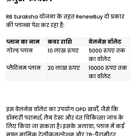
RB Suraksha योजना के तहत RenewBuy दो प्रकार
की प्लान्स पेश कर रहा है:
प्लान का नाम
कवर राशि
वेलनेस वॉलेट
गोल्ड प्लान
10 लाख रुपए
5000 रुपए तक
का वॉलेट
प्लैटिनम प्लान
20 लाख रुपए
10000 रुपए तक
का वॉलेट
इस वेलनेस वॉलेट का उपयोग OPD खर्चों, जैसे कि
डॉक्टरी परामर्श, लैब टेस्ट और दंत चिकित्सा जांच के
लिए किया जा सकता है। इसके अलावा, प्लान में कई
मुफ्त मासिक टेलीकंसल्टेशन और 78-पैरामीटर