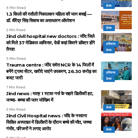
हेल्थ
4 Min Read
1.3 किलो की रसौली निकालकर महिला की जान बचाई —
डॉ. वीरेंद्र सिंह सिवाच का असाधारण ऑपरेशन
हेल्थ
2 Min Read
Jind civil hospital new doctors : जींद जिले
को मिले 37 मेडिकल आफिसर, देखें कहां कितने डॉक्टर होंगे
हरियाणा
तैनात
हेल्थ
5 Min Read
Trauma centre : जींद समेत NCR के 14 जिलों में
बनेंगे ट्रामा सेंटर, खरीदे जाएंगे उपकरण, 26.30 करोड़ का
हरियाणा
बजट जारी
हेल्थ
7 Min Read
Jind news : मात्र 1 स्टाफ नर्स के सहारे डिलीवरी हट,
जच्चा- बच्चा की जान जोखिम में
हेल्थ
3 Min Read
Jind Civil Hospital news : जींद के नरवाना
सिविल अस्पताल में डिलीवरी के दौरान बच्चे की मौत, जच्चा
गंभीर, परिजनों ने लगाए आरोप
हेल्थ