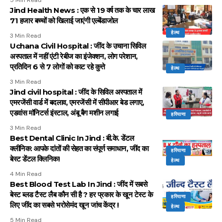
5 Min Read
Jind Health News : एक से 19 वर्ष तक के चार लाख
71 हजार बच्चों को खिलाई जाएंगी एल्बेंडाजोल
हेल्थ
3 Min Read
Uchana Civil Hospital : जींद के उचाना सिविल
अस्पताल में नहीं एंटी रेबीज का इंजेक्शन, लोग परेशान,
प्रतिदिन 6 से 7 लोगों को काट रहे कुत्ते
हेल्थ
3 Min Read
Jind civil hospital : जींद के सिविल अस्पताल में
एमरजेंसी वार्ड में बदलाव, एमरजेंसी में सीपीआर बेड लगाए,
एडवांस मॉनिटर्स इंस्टाल, अंबू बैग मशीन लगाई
हरियाणा
3 Min Read
Best Dental Clinic In Jind : बी.के. डेंटल
क्लीनिक: आपके दांतों की सेहत का संपूर्ण समाधान, जींद का
हरियाणा
बेस्ट डेंटल क्लिनिक!
हेल्थ
4 Min Read
Best Blood Test Lab In Jind : जींद में सबसे
बेस्ट ब्लड टैस्ट लैब कौन सी है ? हर प्रकार के खून टेस्ट के
हरियाणा
लिए जींद का सबसे भरोसेमंद खून जांच केंद्र !
हेल्थ
5 Min Read