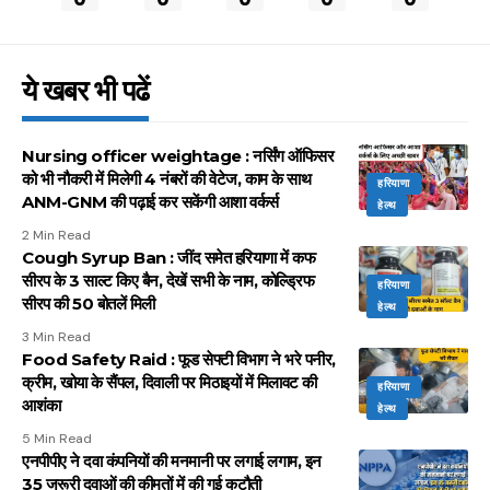
ये खबर भी पढें
Nursing officer weightage : नर्सिंग ऑफिसर
को भी नौकरी में मिलेगी 4 नंबरों की वेटेज, काम के साथ
हरियाणा
ANM-GNM की पढ़ाई कर सकेंगी आशा वर्कर्स
हेल्थ
2 Min Read
Cough Syrup Ban : जींद समेत हरियाणा में कफ
सीरप के 3 साल्ट किए बैन, देखें सभी के नाम, कोल्ड्रिफ
हरियाणा
सीरप की 50 बोतलें मिली
हेल्थ
3 Min Read
Food Safety Raid : फूड सेफ्टी विभाग ने भरे पनीर,
क्रीम, खोया के सैंपल, दिवाली पर मिठाइयों में मिलावट की
हरियाणा
आशंका
हेल्थ
5 Min Read
एनपीपीए ने दवा कंपनियों की मनमानी पर लगाई लगाम, इन
35 जरूरी दवाओं की कीमतों में की गई कटौती