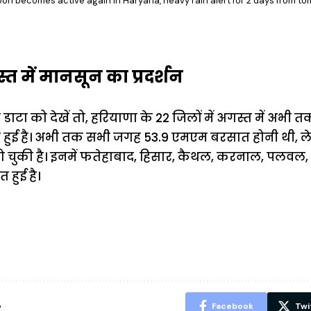
n becomes active again in Haryana, heavy rain alert for 2 days from t
 में मानसून का प्रदर्शन
टा को देखें तो, हरियाणा के 22 जिलों में अगस्त में अभी त
 हुई है। अभी तक सभी जगह 53.9 एमएम बरसात होनी थी, लेक
चुकी है। इनमें फतेहाबाद, हिसार, कैथल, करनाल, पलवल, प
हुई है।
ऐसे बनाएं अपनी
मोटापे को कम
बदलते मौसम 
पसंद की UPI
करने के लिए खाएं
नही होंगे बी
ID? जानें यहां
ये बेहत्तर चीजें
हल्दी के सा
शानदार ट्रिक
चीजें सेवन क
रहेंगे स्वस्थ
e
Facebook
Twi