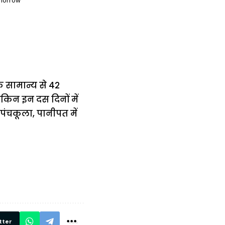
omorrow
क सामान्य से 42
िन इन दस दिनों में
ंचकूला, पानीपत में
में
अब लेट नहीं होंगी
मार,
ट्रेनें… रेलवे ने
थ ये 5
सभी DRM को
रें!
दिए सख्त निर्देश,
रियल टाइम होगी
निगरानी
tter