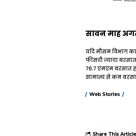
Monsoo
सावन माह अगस्त
यदि मौसम विभाग का डा
फीसदी ज्यादा बरसात
76.7 एमएम बरसात हो 
सामान्य से कम बरसात 
15 नवंबर से लागू
Web Stories
होंगे FASTag के
ये नए नियम, डबल
टोल से बचने के
लिए जानें ये 6
आसान ट्रिक्स
Share This Articl