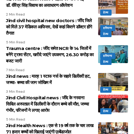
डॉ. वीरेंद्र सिंह सिवाच का असाधारण ऑपरेशन
हेल्थ
2 Min Read
Jind civil hospital new doctors : जींद जिले
को मिले 37 मेडिकल आफिसर, देखें कहां कितने डॉक्टर होंगे
हरियाणा
तैनात
हेल्थ
5 Min Read
Trauma centre : जींद समेत NCR के 14 जिलों में
बनेंगे ट्रामा सेंटर, खरीदे जाएंगे उपकरण, 26.30 करोड़ का
हरियाणा
बजट जारी
हेल्थ
7 Min Read
Jind news : मात्र 1 स्टाफ नर्स के सहारे डिलीवरी हट,
जच्चा- बच्चा की जान जोखिम में
हेल्थ
3 Min Read
Jind Civil Hospital news : जींद के नरवाना
सिविल अस्पताल में डिलीवरी के दौरान बच्चे की मौत, जच्चा
गंभीर, परिजनों ने लगाए आरोप
हेल्थ
5 Min Read
Jind Health News : एक से 19 वर्ष तक के चार लाख
71 हजार बच्चों को खिलाई जाएंगी एल्बेंडाजोल