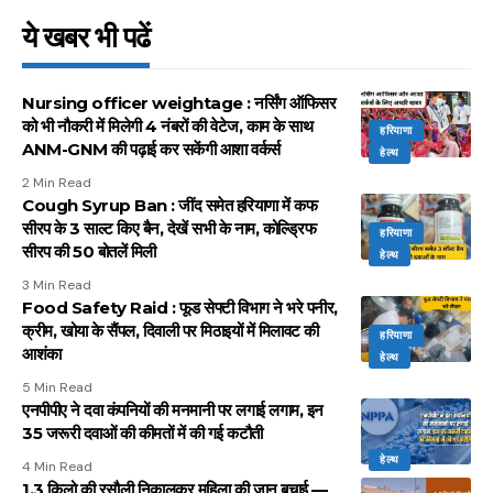
ये खबर भी पढें
Nursing officer weightage : नर्सिंग ऑफिसर
को भी नौकरी में मिलेगी 4 नंबरों की वेटेज, काम के साथ
हरियाणा
ANM-GNM की पढ़ाई कर सकेंगी आशा वर्कर्स
हेल्थ
2 Min Read
Cough Syrup Ban : जींद समेत हरियाणा में कफ
सीरप के 3 साल्ट किए बैन, देखें सभी के नाम, कोल्ड्रिफ
हरियाणा
सीरप की 50 बोतलें मिली
हेल्थ
3 Min Read
Food Safety Raid : फूड सेफ्टी विभाग ने भरे पनीर,
क्रीम, खोया के सैंपल, दिवाली पर मिठाइयों में मिलावट की
हरियाणा
आशंका
हेल्थ
5 Min Read
एनपीपीए ने दवा कंपनियों की मनमानी पर लगाई लगाम, इन
35 जरूरी दवाओं की कीमतों में की गई कटौती
हेल्थ
4 Min Read
1.3 किलो की रसौली निकालकर महिला की जान बचाई —