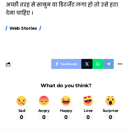
अच्छी तरह से साबुन या डिटर्जेंट लगा हो तो उसे हटा
देना चाहिए ।
15 नवंबर से लागू होंगे
ऐसे बनाएं अपनी पसंद की
मोटापे को कम कर
Web Stories
FASTag के ये नए
UPI ID? जानें यहां
लिए खाएं ये बेहत्तर
नियम, डबल टोल से
शानदार ट्रिक
बचने के लिए जानें ये 6
आसान ट्रिक्स
Facebook
What do you think?
Sad
Angry
Happy
Love
Surprise
0
0
0
0
0