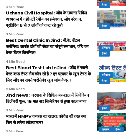
हेल्थ
3 Min Read
Uchana Civil Hospital : जींद के उचाना सिविल
अस्पताल में नहीं एंटी रेबीज का इंजेक्शन, लोग परेशान,
प्रतिदिन 6 से 7 लोगों को काट रहे कुत्ते
हेल्थ
3 Min Read
Best Dental Clinic In Jind : बी.के. डेंटल
क्लीनिक: आपके दांतों की सेहत का संपूर्ण समाधान, जींद का
हरियाणा
बेस्ट डेंटल क्लिनिक!
हेल्थ
4 Min Read
Best Blood Test Lab In Jind : जींद में सबसे
बेस्ट ब्लड टैस्ट लैब कौन सी है ? हर प्रकार के खून टेस्ट के
हरियाणा
लिए जींद का सबसे भरोसेमंद खून जांच केंद्र !
हेल्थ
5 Min Read
Jind news : नरवाना के सिविल अस्पताल में सिजेरियन
डिलीवरी शुरू, 18 माह बाद सिजेरियन से हुआ पहला बच्चा
हेल्थ
3 Min Read
भारत में HMPV वायरस का खतरा: कोविड की तरह क्या
फिर से लगेगा लॉकडाउन?
वायरल
हेल्थ
3 Min Read