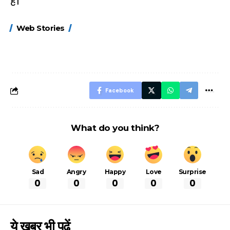
है।
15 नवंबर से लागू होंगे
ऐसे बनाएं अपनी पसंद की
मोटापे को कम कर
Web Stories
FASTag के ये नए
UPI ID? जानें यहां
लिए खाएं ये बेहत्तर
नियम, डबल टोल से
शानदार ट्रिक
बचने के लिए जानें ये 6
आसान ट्रिक्स
Facebook
What do you think?
Sad
Angry
Happy
Love
Surprise
0
0
0
0
0
ये खबर भी पढें