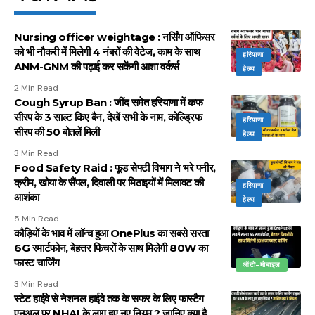
Nursing officer weightage : नर्सिंग ऑफिसर
को भी नौकरी में मिलेगी 4 नंबरों की वेटेज, काम के साथ
हरियाणा
ANM-GNM की पढ़ाई कर सकेंगी आशा वर्कर्स
हेल्थ
2 Min Read
Cough Syrup Ban : जींद समेत हरियाणा में कफ
सीरप के 3 साल्ट किए बैन, देखें सभी के नाम, कोल्ड्रिफ
हरियाणा
सीरप की 50 बोतलें मिली
हेल्थ
3 Min Read
Food Safety Raid : फूड सेफ्टी विभाग ने भरे पनीर,
क्रीम, खोया के सैंपल, दिवाली पर मिठाइयों में मिलावट की
हरियाणा
आशंका
हेल्थ
5 Min Read
कौड़ियों के भाव में लॉन्च हुआ OnePlus का सबसे सस्ता
6G स्मार्टफोन, बेहत्तर फिचरों के साथ मिलेगी 80W का
फास्ट चार्जिंग
ऑटो-मोबाइल
3 Min Read
स्टेट हाईवे से नेशनल हाईवे तक के सफर के लिए फास्टैग
एनुअल पर NHAI के लागू हुए नए नियम ? जानिए क्या है