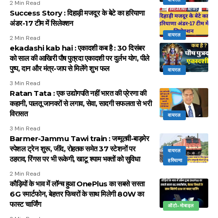
2 Min Read
Success Story : दिहाड़ी मजदूर के बेटे का हरियाणा
अंडर-17 टीम में सिलेक्शन
वायरल
2 Min Read
ekadashi kab hai : एकादशी कब है : 30 दिसंबर
को साल की आखिरी पौष पुत्रदा एकादशी पर दुर्लभ योग, पीले
पुष्प, दान और मंत्र-जाप से मिलेंगे शुभ फल
वायरल
3 Min Read
Ratan Tata : एक उद्योगपति नहीं भारत की प्रेरणा की
कहानी, पालतू जानवरों से लगाव, सेवा, सादगी सफलता से भरी
विरासत
वायरल
3 Min Read
Barmer-Jammu Tawi train : जम्मूतवी-बाड़मेर
स्पेशल ट्रेन शुरू, जींद, रोहतक समेत 37 स्टेशनों पर
वायरल
ठहराव, रिंगस पर भी रूकेगी, खाटू श्याम भक्तों को सुविधा
हरियाणा
2 Min Read
कौड़ियों के भाव में लॉन्च हुआ OnePlus का सबसे सस्ता
6G स्मार्टफोन, बेहत्तर फिचरों के साथ मिलेगी 80W का
फास्ट चार्जिंग
ऑटो-मोबाइल