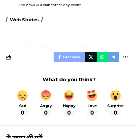
Jind news JCI club father day event
15 नवंबर से लागू होंगे
ऐसे बनाएं अपनी पसंद की
मोटापे को कम कर
Web Stories
FASTag के ये नए
UPI ID? जानें यहां
लिए खाएं ये बेहत्तर
नियम, डबल टोल से
शानदार ट्रिक
बचने के लिए जानें ये 6
आसान ट्रिक्स
Facebook
What do you think?
Sad
Angry
Happy
Love
Surprise
0
0
0
0
0