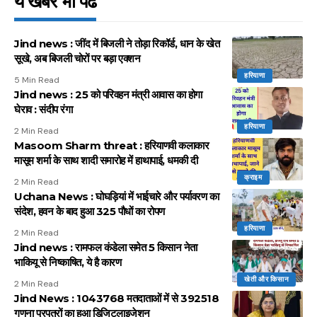
ये खबर भी पढें
Jind news : जींद में बिजली ने तोड़ा रिकॉर्ड, धान के खेत
सूखे, अब बिजली चोरों पर बड़ा एक्शन
हरियाणा
5 Min Read
Jind news : 25 को परिवहन मंत्री आवास का होगा
घेराव : संदीप रंगा
हरियाणा
2 Min Read
Masoom Sharm threat : हरियाणवी कलाकार
मासूम शर्मा के साथ शादी समारोह में हाथापाई, धमकी दी
क्राइम
2 Min Read
Uchana News : घोघड़ियां में भाईचारे और पर्यावरण का
संदेश, हवन के बाद हुआ 325 पौधों का रोपण
हरियाणा
2 Min Read
Jind news : रामफल कंडेला समेत 5 किसान नेता
भाकियू से निष्काषित, ये है कारण
खेती और किसान
2 Min Read
Jind News : 1043768 मतदाताओं में से 392518
गणना प्रपत्रों का हुआ डिजिटलाइजेशन