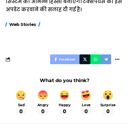
सिस्टम का अभिन्न हिस्सा बनाएंगे। टैक्सपेयर्स को इसे
अपडेट करवाने की सलाह दी गई है।
15 नवंबर से लागू होंगे
ऐसे बनाएं अपनी पसंद की
मोटापे को कम कर
Web Stories
FASTag के ये नए
UPI ID? जानें यहां
लिए खाएं ये बेहत्तर
नियम, डबल टोल से
शानदार ट्रिक
बचने के लिए जानें ये 6
आसान ट्रिक्स
Facebook
What do you think?
Sad
Angry
Happy
Love
Surprise
0
0
0
0
0