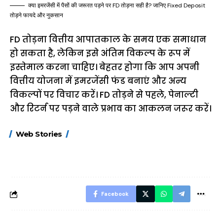
क्या इमरजेंसी में पैसों की जरूरत पड़ने पर FD तोड़ना सही है? जानिए Fixed Deposit
तोड़ने फायदे और नुकसान
FD तोड़ना वित्तीय आपातकाल के समय एक समाधान
हो सकता है, लेकिन इसे अंतिम विकल्प के रूप में
इस्तेमाल करना चाहिए। बेहतर होगा कि आप अपनी
वित्तीय योजना में इमरजेंसी फंड बनाएं और अन्य
विकल्पों पर विचार करें। FD तोड़ने से पहले, पेनाल्टी
और रिटर्न पर पड़ने वाले प्रभाव का आकलन जरूर करें।
15 नवंबर से लागू होंगे
ऐसे बनाएं अपनी पसंद की
मोटापे को कम कर
Web Stories
FASTag के ये नए
UPI ID? जानें यहां
लिए खाएं ये बेहत्तर
नियम, डबल टोल से
शानदार ट्रिक
बचने के लिए जानें ये 6
आसान ट्रिक्स
Facebook