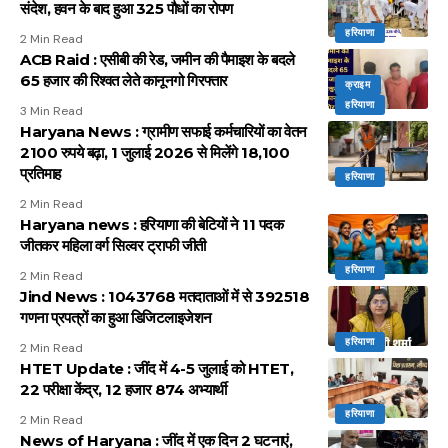
संदेश, हवन के बाद हुआ 325 पौधों का रोपण
हरियाणा
2 Min Read
ACB Raid : एसीबी की रेड, जमीन की पैमाइश के बदले
65 हजार की रिश्वत लेते कानूनगो गिरफ्तार
क्राइम
हरियाणा
3 Min Read
Haryana News : ग्रामीण सफाई कर्मचारियों का वेतन
2100 रुपये बढ़ा, 1 जुलाई 2026 से मिलेंगे 18,100
प्रतिमाह
हरियाणा
2 Min Read
Haryana news : हरियाणा की बेटियों ने 11 पदक
जीतकर महिला वर्ग सिल्वर ट्राफी जीती
हरियाणा
2 Min Read
Jind News : 1043768 मतदाताओं में से 392518
गणना प्रपत्रों का हुआ डिजिटलाइजेशन
हरियाणा
2 Min Read
HTET Update : जींद में 4-5 जुलाई को HTET,
22 परीक्षा केंद्र, 12 हजार 874 अभ्यार्थी
हरियाणा
2 Min Read
News of Haryana : जींद में एक दिन 2 घटनाएं,