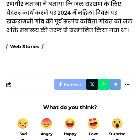
रणधीर मताना ने बताया कि जल संरक्षण के लिए
बेहतर कार्य करने पर 2024 में महिला दिवस पर
खकरामजी गांव की पूर्व सरपंच कविता गोयत को जल
शक्ति मंत्रालय की तरफ से सम्मानित किया गया था।
15 नवंबर से लागू होंगे
ऐसे बनाएं अपनी पसंद की
मोटापे को कम कर
Web Stories
FASTag के ये नए
UPI ID? जानें यहां
लिए खाएं ये बेहत्तर
नियम, डबल टोल से
शानदार ट्रिक
बचने के लिए जानें ये 6
आसान ट्रिक्स
Facebook
What do you think?
Sad
Angry
Happy
Love
Surprise