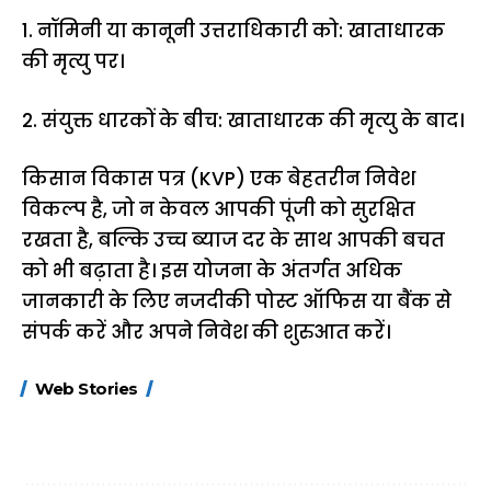
1. नॉमिनी या कानूनी उत्तराधिकारी को: खाताधारक
की मृत्यु पर।
2. संयुक्त धारकों के बीच: खाताधारक की मृत्यु के बाद।
किसान विकास पत्र (KVP) एक बेहतरीन निवेश
विकल्प है, जो न केवल आपकी पूंजी को सुरक्षित
रखता है, बल्कि उच्च ब्याज दर के साथ आपकी बचत
को भी बढ़ाता है। इस योजना के अंतर्गत अधिक
जानकारी के लिए नजदीकी पोस्ट ऑफिस या बैंक से
संपर्क करें और अपने निवेश की शुरुआत करें।
15 नवंबर से लागू होंगे
ऐसे बनाएं अपनी पसंद की
मोटापे को कम कर
Web Stories
FASTag के ये नए
UPI ID? जानें यहां
लिए खाएं ये बेहत्तर
नियम, डबल टोल से
शानदार ट्रिक
बचने के लिए जानें ये 6
आसान ट्रिक्स