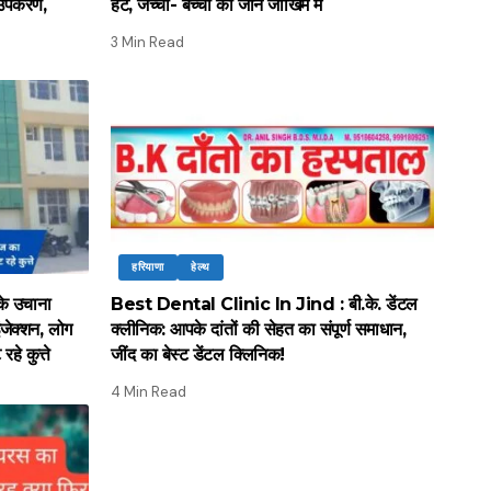
गे उपकरण,
हट, जच्चा- बच्चा की जान जोखिम में
3 Min Read
हरियाणा
हेल्थ
े उचाना
Best Dental Clinic In Jind : बी.के. डेंटल
ंजेक्शन, लोग
क्लीनिक: आपके दांतों की सेहत का संपूर्ण समाधान,
हे कुत्ते
जींद का बेस्ट डेंटल क्लिनिक!
4 Min Read