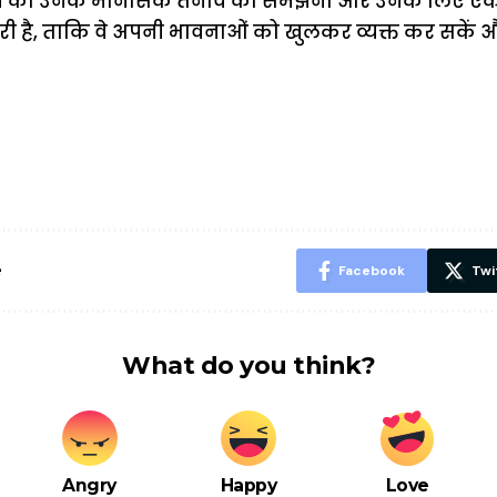
ाज को उनके मानसिक तनाव को समझना और उनके लिए एक
ी है, ताकि वे अपनी भावनाओं को खुलकर व्यक्त कर सकें
ऐसे बनाएं अपनी
मोटापे को कम
बदलते मौसम 
पसंद की UPI
करने के लिए खाएं
नही होंगे बी
ID? जानें यहां
ये बेहत्तर चीजें
हल्दी के सा
शानदार ट्रिक
चीजें सेवन क
रहेंगे स्वस्थ
e
Facebook
Twi
What do you think?
Angry
Happy
Love