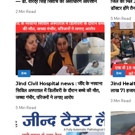
— डॉ. वीरेंद्र सिंह सिवाच का असाधारण ऑपरेशन
जिले को मिले 
डॉक्टर होंगे तै
2 Min Read
5 Min Read
हेल्थ
हेल्थ
Jind Civil Hospital news : जींद के नरवाना
Jind Health
सिविल अस्पताल में डिलीवरी के दौरान बच्चे की मौत,
लाख 71 हजार ब
जच्चा गंभीर, परिजनों ने लगाए आरोप
3 Min Read
5 Min Read