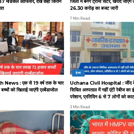
37 मेडिकल आफिसर, देखें कहां कितने
जिलों में बनेंगे ट्रामा सेंटर, खरीदे जाएं
नात
26.30 करोड़ का बजट जारी
7 Min Read
हेल्थ
 News : एक से 19 वर्ष तक के चार
Uchana Civil Hospital : जींद क
च्चों को खिलाई जाएंगी एल्बेंडाजोल
सिविल अस्पताल में नहीं एंटी रेबीज का इ
परेशान, प्रतिदिन 6 से 7 लोगों को काट र
3 Min Read