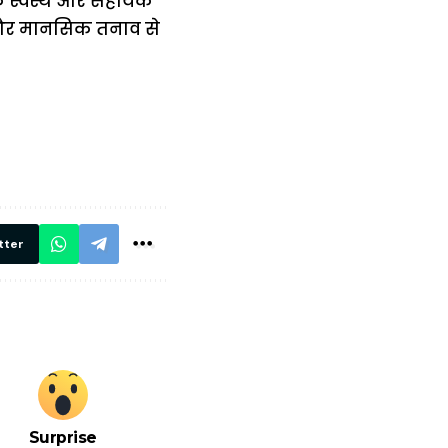
 स्वस्थ और सहायक
 और मानसिक तनाव से
में
अब लेट नहीं होंगी
मार,
ट्रेनें… रेलवे ने
थ ये 5
सभी DRM को
रें!
दिए सख्त निर्देश,
रियल टाइम होगी
निगरानी
tter
Surprise