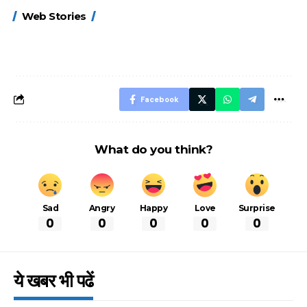
15 नवंबर से लागू होंगे
ऐसे बनाएं अपनी पसंद की
मोटापे को कम कर
Web Stories
FASTag के ये नए
UPI ID? जानें यहां
लिए खाएं ये बेहत्तर
नियम, डबल टोल से
शानदार ट्रिक
बचने के लिए जानें ये 6
आसान ट्रिक्स
Facebook
What do you think?
Sad
Angry
Happy
Love
Surprise
0
0
0
0
0
ये खबर भी पढें