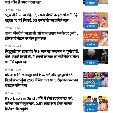
भाई, कौन हैं अमर करनावल?
मनोरंजन
4 Min Read
‘तू छाती कै लाग्या रहिए…’, सपना चौधरी के इस सॉन्ग नें तोड़े
यूट्यूब पर कई रिकॉर्ड, 53 करोड़ से ज्यादा मिले व्यूज
मनोरंजन
1 Min Read
सपना चौधरी ने ‘बालूशाही’ सॉन्ग पर लगाया धमाकेदार ठुमके ,
हरियाणवी बीट्स पर फैंस हुए पागल
मनोरंजन
2 Min Read
सिद्धू मूसेवाला हत्याकांड के 3 साल बाद बब्बू मान ने चुप्पी तोड़ी,
बोले- लड़ाई किसी की, मैं अपनी शराफत का सर्टिफिकेट लेकर
थानों में घूमता रहा
मनोरंजन
5 Min Read
हरियाणवी सिंगर मासूम शर्मा के 4 गाने और यूट्यूब से हटे,
बिलबोर्ड पर पहुंचा 250 मिलियन का गाना, रोहतक कब्जा का
टाइटल सॉन्ग गया
मनोरंजन
4 Min Read
Pro boxing Jind : जींद में होगा इंटरनेशनल प्रो.
बॉक्सिंग का महामुकाबला, 2.51 लाख रुपए ईनाम बाक्सर
मनोरंजन
विजेंद्र सिंह पहुंचेंगे
हरियाणा