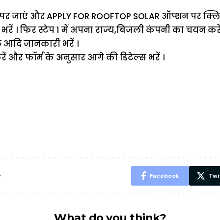
पर जाएं और APPLY FOR ROOFTOP SOLAR ऑप्शन पर क्लिक
 भरें । फिर स्टेप 1 में अपना राज्य,बिजली कंपनी का चयन 
 आदि जानकारी भरें ।
 और फॉर्म के अनुसार आगे की डिटेल्स भरें ।
ऐसे बनाएं अपनी
मोटापे को कम
बदलते मौसम 
पसंद की UPI
करने के लिए खाएं
नही होंगे बी
ID? जानें यहां
ये बेहत्तर चीजें
हल्दी के सा
शानदार ट्रिक
चीजें सेवन क
रहेंगे स्वस्थ
e
Facebook
Twi
What do you think?