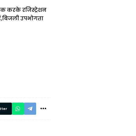
 करके रजिस्ट्रेशन
करें,बिजली उपभोगता
में
अब लेट नहीं होंगी
मार,
ट्रेनें… रेलवे ने
थ ये 5
सभी DRM को
रें!
दिए सख्त निर्देश,
रियल टाइम होगी
निगरानी
tter