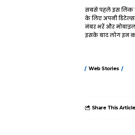
सबसे पहले इस लिंक 
के लिए अपनी डिटेल्स
नंबर भरें और मोबाइल
इसके बाद लोग इन करें
15 नवंबर से लागू
Web Stories
होंगे FASTag के
ये नए नियम, डबल
टोल से बचने के
लिए जानें ये 6
आसान ट्रिक्स
Share This Articl