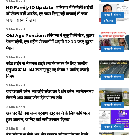
2 Min Read
HR Family ID Update : हरियाणा में फैमिली आईडी
को लेकर बड़ी अपडेट, हर साल रिन्यू नहीं करवाई तो रूक
सरकारी योजना
जाएगा सरकारी लाभ
हरियाणा
2 Min Read
Old Age Pension : हरियाणा में बुजुर्गों की मौज, बुढ़ापा
पेंशन बढ़ेगी, इस महीने से खातों में आएगी 3200 रुपए बुढ़ापा
पेंशन
सरकारी योजना
2 Min Read
स्टेट हाईवे से नेशनल हाईवे तक के सफर के लिए फास्टैग
एनुअल पर NHAI के लागू हुए नए नियम ? जानिए क्या है
नियम
सरकारी योजना
3 Min Read
यहां पहचानें कौन-सा हाईवे स्टेट का है और कौन-सा नेशनल?
जिससे आप ज्यादा टोल देने से बच सके
सरकारी योजना
3 Min Read
अब घर बैठे नया जन्म प्रमाण पत्र बनाने के लिए फॉर्म भरना
हुआ आसान, जानिए यहां सभी आसान ट्रिक
सरकारी योजना
3 Min Read
देश की सुरक्षा होगी अब ओर मजबूत, हरियाणा के इस रेलवे