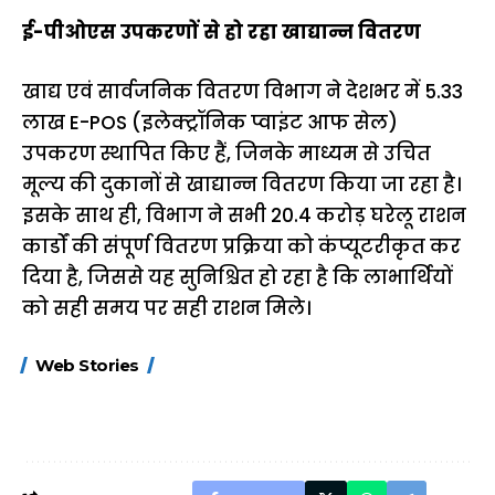
ई-पीओएस उपकरणों से हो रहा खाद्यान्न वितरण
खाद्य एवं सार्वजनिक वितरण विभाग ने देशभर में 5.33
लाख E-POS (इलेक्ट्रॉनिक प्वाइंट आफ सेल)
उपकरण स्थापित किए हैं, जिनके माध्यम से उचित
मूल्य की दुकानों से खाद्यान्न वितरण किया जा रहा है।
इसके साथ ही, विभाग ने सभी 20.4 करोड़ घरेलू राशन
कार्डों की संपूर्ण वितरण प्रक्रिया को कंप्यूटरीकृत कर
दिया है, जिससे यह सुनिश्चित हो रहा है कि लाभार्थियों
को सही समय पर सही राशन मिले।
15 नवंबर से लागू होंगे
ऐसे बनाएं अपनी पसंद की
मोटापे को कम कर
Web Stories
FASTag के ये नए
UPI ID? जानें यहां
लिए खाएं ये बेहत्तर
नियम, डबल टोल से
शानदार ट्रिक
बचने के लिए जानें ये 6
आसान ट्रिक्स