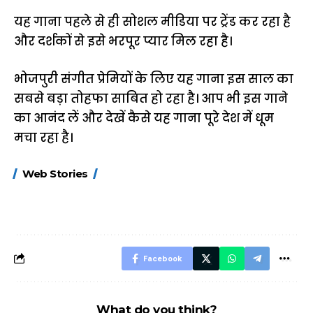
यह गाना पहले से ही सोशल मीडिया पर ट्रेंड कर रहा है
और दर्शकों से इसे भरपूर प्यार मिल रहा है।
भोजपुरी संगीत प्रेमियों के लिए यह गाना इस साल का
सबसे बड़ा तोहफा साबित हो रहा है। आप भी इस गाने
का आनंद लें और देखें कैसे यह गाना पूरे देश में धूम
मचा रहा है।
15 नवंबर से लागू होंगे
ऐसे बनाएं अपनी पसंद की
मोटापे को कम कर
Web Stories
FASTag के ये नए
UPI ID? जानें यहां
लिए खाएं ये बेहत्तर
नियम, डबल टोल से
शानदार ट्रिक
बचने के लिए जानें ये 6
आसान ट्रिक्स
Facebook
What do you think?