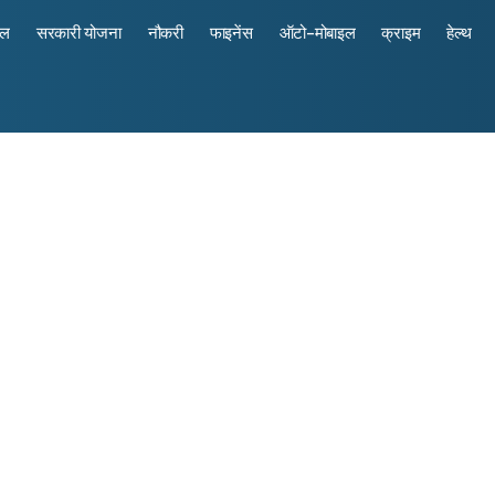
रल
सरकारी योजना
नौकरी
फाइनेंस
ऑटो-मोबाइल
क्राइम
हेल्थ