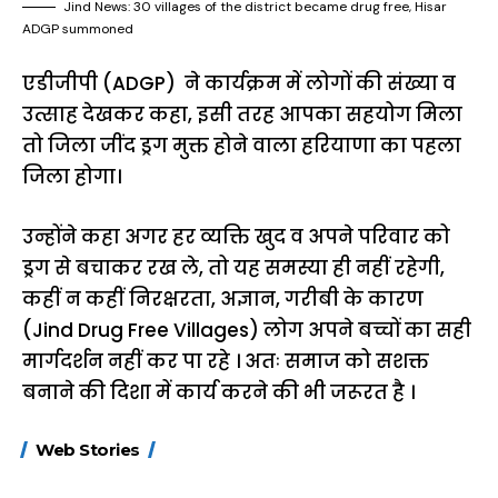
Jind News: 30 villages of the district became drug free, Hisar
ADGP summoned
एडीजीपी (ADGP) ने कार्यक्रम में लोगों की संख्या व
उत्साह देखकर कहा, इसी तरह आपका सहयोग मिला
तो जिला जींद ड्रग मुक्त होने वाला हरियाणा का पहला
जिला होगा।
उन्होंने कहा अगर हर व्यक्ति खुद व अपने परिवार को
ड्रग से बचाकर रख ले, तो यह समस्या ही नहीं रहेगी,
कहीं न कहीं निरक्षरता, अज्ञान, गरीबी के कारण
(Jind Drug Free Villages) लोग अपने बच्चों का सही
मार्गदर्शन नहीं कर पा रहे । अतः समाज को सशक्त
बनाने की दिशा में कार्य करने की भी जरूरत है ।
15 नवंबर से लागू होंगे
ऐसे बनाएं अपनी पसंद की
मोटापे को कम कर
Web Stories
FASTag के ये नए
UPI ID? जानें यहां
लिए खाएं ये बेहत्तर
नियम, डबल टोल से
शानदार ट्रिक