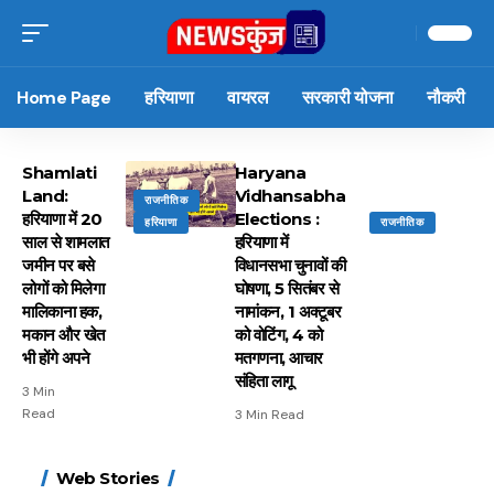
Home Page
हरियाणा
वायरल
सरकारी योजना
नौकरी
Shamlati
Haryana
Land:
Vidhansabha
राजनीतिक
हरियाणा में 20
Elections :
हरियाणा
राजनीतिक
साल से शामलात
हरियाणा में
जमीन पर बसे
विधानसभा चुनावों की
लोगों को मिलेगा
घोषणा, 5 सितंबर से
मालिकाना हक,
नामांकन, 1 अक्टूबर
मकान और खेत
को वोटिंग, 4 को
भी होंगे अपने
मतगणना, आचार
संहिता लागू
3 Min
Read
3 Min Read
15 नवंबर से लागू होंगे
ऐसे बनाएं अपनी पसंद की
मोटापे को कम करने के लिए
बदलते मौसम में नही होंगे
Web Stories
FASTag के ये नए नियम,
UPI ID? जानें यहां