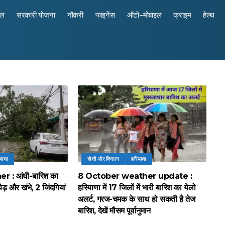
रल
सरकारी योजना
नौकरी
फाइनेंस
ऑटो-मोबाइल
क्राइम
हेल्थ
याणा
खेती और किसान
हरियाणा
 : आंधी-बारिश का
8 October weather update :
पेड़ और खंभे, 2 जिंदगियां
हरियाणा में 17 जिलों में भारी बारिश का येलो
अलर्ट, गरज-चमक के साथ हो सकती है तेज
बारिश, देखें मौसम पूर्वानुमान