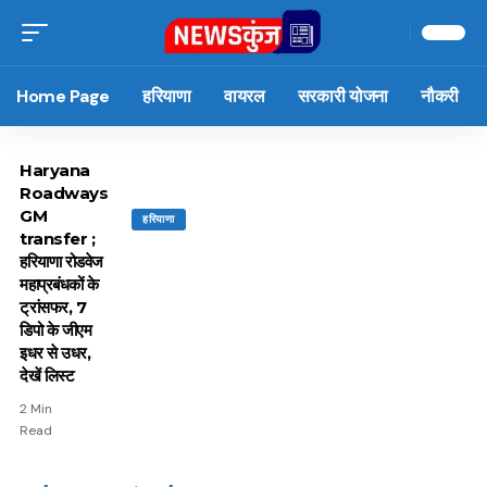
Home Page
हरियाणा
वायरल
सरकारी योजना
नौकरी
Haryana
Roadways
GM
हरियाणा
transfer ;
हरियाणा रोडवेज
महाप्रबंधकों के
ट्रांसफर, 7
डिपो के जीएम
इधर से उधर,
देखें लिस्ट
2 Min
Read
15 नवंबर से लागू होंगे
ऐसे बनाएं अपनी पसंद की