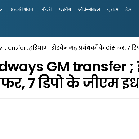
रल
सरकारी योजना
नौकरी
फाइनेंस
ऑटो-मोबाइल
क्राइम
हेल्थ
nsfer ; हरियाणा रोडवेज महाप्रबंधकों के ट्रांसफर, 7 डिपो
ways GM transfer ; ह
ांसफर, 7 डिपो के जीएम इधर