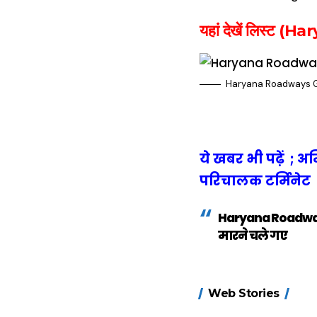
यहां देखें लिस्ट
Haryana Roadways G
ये खबर भी पढ़ें ; 
परिचालक टर्मिनेट
Haryana Roadways 
मारने चले गए
15 नवंबर से लागू
Web Stories
होंगे FASTag के