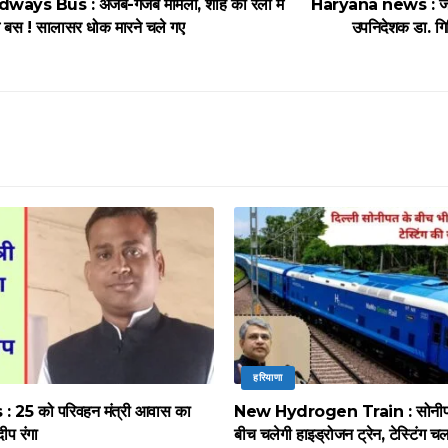
ys Bus : अजब-गजब मामला, शाह की रैली में
Haryana news : जींद म
ज बस ! सालासर धोक मारने चले गए
उपनिदेशक डा. गि
हरियाणा
 25 को परिवहन मंत्री आवास का
New Hydrogen Train : सोनीपत स
दीप रंगा
बीच चलेगी हाइड्रोजन ट्रेन, टेस्टिंग च