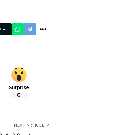
थ ये 5
सभी DRM को
रें!
दिए सख्त निर्देश,
रियल टाइम होगी
निगरानी
tter
Surprise
0
NEXT ARTICLE