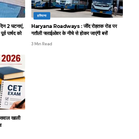
हरियाणा
िन 2 घटनाएं,
Haryana Roadways : जींद रोहतक रोड पर
र्व पार्षद को
गतौली फ्लाईओवर के नीचे से होकर जाएंगी बसें
3 Min Read
सवाल खाली
ाव