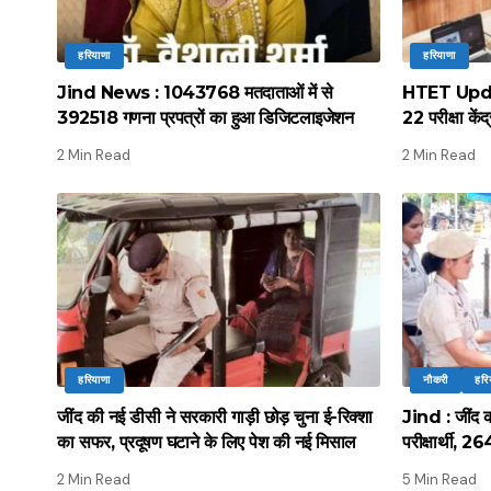
हरियाणा
हरियाणा
Jind News : 1043768 मतदाताओं में से
HTET Update
392518 गणना प्रपत्रों का हुआ डिजिटलाइजेशन
22 परीक्षा कें
2 Min Read
2 Min Read
हरियाणा
नौकरी
हरि
जींद की नई डीसी ने सरकारी गाड़ी छोड़ चुना ई-रिक्शा
Jind : जींद की
का सफर, प्रदूषण घटाने के लिए पेश की नई मिसाल
परीक्षार्थी, 2
2 Min Read
5 Min Read