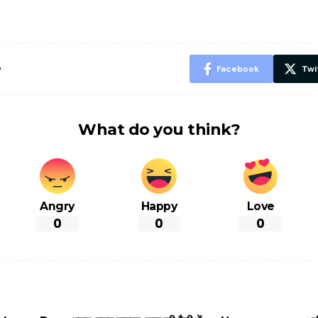
ID? जानें यहां
ये बेहत्तर चीजें
हल्दी के सा
शानदार ट्रिक
चीजें सेवन क
रहेंगे स्वस्थ
e
Facebook
Twi
What do you think?
Angry
Happy
Love
0
0
0