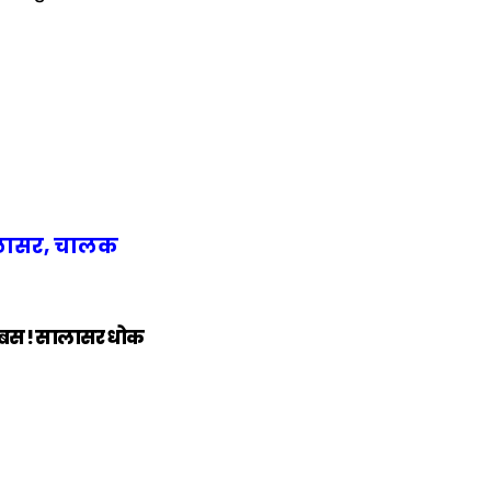
सालासर, चालक
 बस ! सालासर धोक
में
अब लेट नहीं होंगी
मार,
ट्रेनें… रेलवे ने