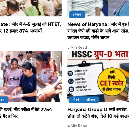
हरियाणा
 : जींद में 4-5 जुलाई को HTET,
News of Haryana : जींद में एक द
द्र, 12 हजार 874 अभ्यार्थी
सांसद जेपी की गाड़ी के आगे आया सांड, पू
उठाकर पटका, गंभीर घायल
5 Min Read
याणा
नौकरी
हरियाणा
 खबरें, नीट परीक्षा में बैठे 2754
Haryana Group D भर्ती अपडेट, 
64 गैर हाजिर
छोड़ा तो कटेंगे अंक, देखें 10 बड़े बदल
4 Min Read