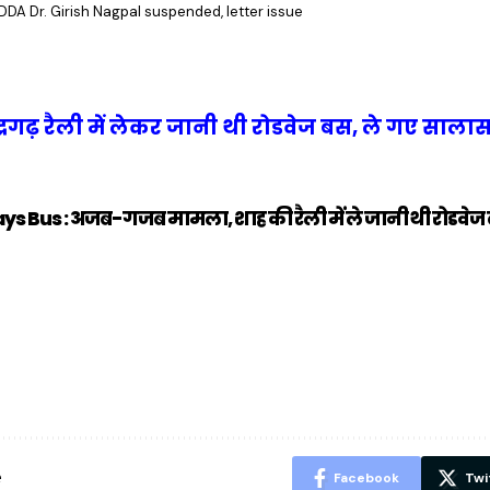
DDA Dr. Girish Nagpal suspended, letter issue
हेंद्रगढ़ रैली में लेकर जानी थी रोडवेज बस, ले गए सा
Bus : अजब-गजब मामला, शाह की रैली में ले जानी थी रोडवेज
ऐसे बनाएं अपनी
मोटापे को कम
बदलते मौसम 
पसंद की UPI
करने के लिए खाएं
नही होंगे बी
ID? जानें यहां
ये बेहत्तर चीजें
हल्दी के सा
शानदार ट्रिक
चीजें सेवन क
रहेंगे स्वस्थ
e
Facebook
Twi