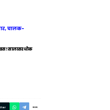
लासार, चालक-
 बस ! सालासर धोक
में
अब लेट नहीं होंगी
मार,
ट्रेनें… रेलवे ने
थ ये 5
सभी DRM को
रें!
दिए सख्त निर्देश,
रियल टाइम होगी
निगरानी
tter