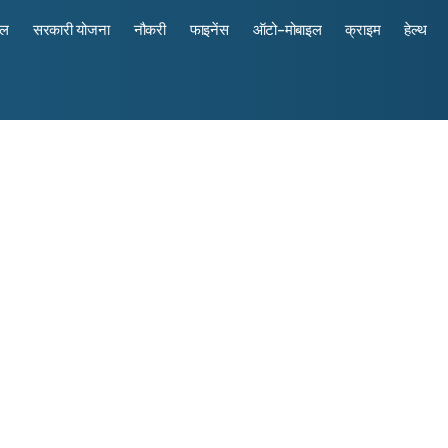
रल
सरकारी योजना
नौकरी
फाइनेंस
ऑटो-मोबाइल
क्राइम
हेल्थ