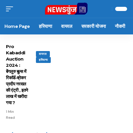
Home Page
हरियाणा
वायरल
सरकारी योजना
नौकरी
Pro
Kabaddi
वायरल
Auction
हरियाणा
2024 :
बेंगलुरु बुल्स में
रिकॉर्ड-ब्रेकर
प्रदीप नरवाल
की एंट्री , इतने
लाख में खरीदा
गया ?
1 Min
Read
15 नवंबर से लागू होंगे
ऐसे बनाएं अपनी पसंद की