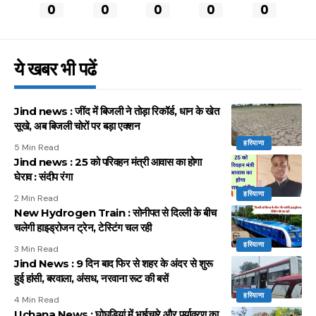
0
0
0
0
0
ये खबर भी पढें
Jind news : जींद में बिजली ने तोड़ा रिकॉर्ड, धान के खेत
सूखे, अब बिजली चोरों पर बड़ा एक्शन
हरियाणा
5 Min Read
Jind news : 25 को परिवहन मंत्री आवास का होगा
घेराव : संदीप रंगा
हरियाणा
2 Min Read
New Hydrogen Train : सोनीपत से दिल्ली के बीच
चलेगी हाइड्रोजन ट्रेन, टेस्टिंग चल रही
हरियाणा
3 Min Read
Jind News : 9 दिन बाद फिर से शहर के अंदर से शुरू
हुई हांसी, बरवाला, अंसध, नरवाना रूट की बसें
हरियाणा
4 Min Read
Uchana News : घोघड़ियां में भाईचारे और पर्यावरण का