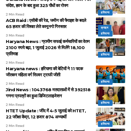
संदेश, हवन के बाद हुआ 325 पौधों का रोपण
हरियाणा
2 Min Read
ACB Raid : एसीबी की रेड, जमीन की पैमाइश के बदले
65 हजार की रिश्वत लेते कानूनगो गिरफ्तार
क्राइम
हरियाणा
3 Min Read
Haryana News : ग्रामीण सफाई कर्मचारियों का वेतन
2100 रुपये बढ़ा, 1 जुलाई 2026 से मिलेंगे 18,100
प्रतिमाह
हरियाणा
2 Min Read
Haryana news : हरियाणा की बेटियों ने 11 पदक
जीतकर महिला वर्ग सिल्वर ट्राफी जीती
हरियाणा
2 Min Read
Jind News : 1043768 मतदाताओं में से 392518
गणना प्रपत्रों का हुआ डिजिटलाइजेशन
हरियाणा
2 Min Read
HTET Update : जींद में 4-5 जुलाई को HTET,
22 परीक्षा केंद्र, 12 हजार 874 अभ्यार्थी
हरियाणा
2 Min Read