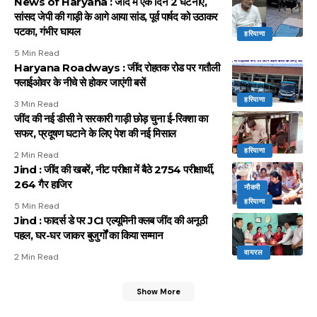
News of Haryana : जींद में एक दिन 2 घटनाएं,
सांसद जेपी की गाड़ी के आगे आया सांड, पूर्व पार्षद को उठाकर
पटका, गंभीर घायल
हरियाणा
5 Min Read
Haryana Roadways : जींद रोहतक रोड पर गतौली
फ्लाईओवर के नीचे से होकर जाएंगी बसें
हरियाणा
3 Min Read
जींद की नई डीसी ने सरकारी गाड़ी छोड़ चुना ई-रिक्शा का
सफर, प्रदूषण घटाने के लिए पेश की नई मिसाल
हरियाणा
2 Min Read
Jind : जींद की खबरें, नीट परीक्षा में बैठे 2754 परीक्षार्थी,
264 गैर हाजिर
नौकरी
हरियाणा
5 Min Read
Jind : फादर्स डे पर JCI एल्यूमिनी क्लब जींद की अनूठी
पहल, घर-घर जाकर बुजुर्गों का किया सम्मान
वायरल
2 Min Read
Show More