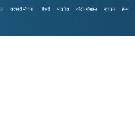
रल
सरकारी योजना
नौकरी
फाइनेंस
ऑटो-मोबाइल
क्राइम
हेल्थ