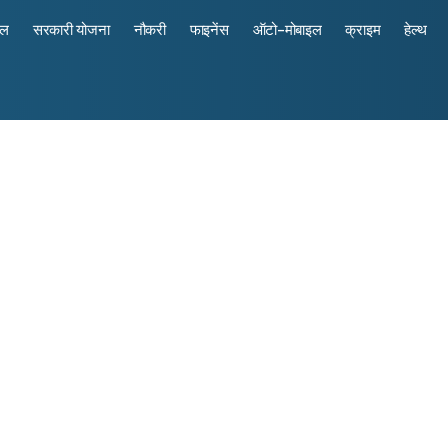
रल
सरकारी योजना
नौकरी
फाइनेंस
ऑटो-मोबाइल
क्राइम
हेल्थ