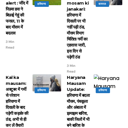
alert : जींद में
mosam ki
हरियाणा
वायरल
पिछवा हवा ने
janakari:
बिछाई गेहूं की
हरियाणा में
फसल, 11 के
दिवाली पर भी
बाद मौसम में
नहीं पड़ी ठंड,
बदलाव
मौसम विभाग
चिंतित! गर्मी का
3 Min
एहसास जारी,
Read
इस दिन से
पड़ेगी ठंड
3 Min
Read
Kal ka
Haryana
mausam:
Mausam
अक्टूबर में गर्मी
Update:
हरियाणा
हरियाणा
से परेशान
हरियाणा में बदला
हरियाणा में
मौसम, पंचकूला
दिवाली के बाद
और अंबाला में
पड़ेगी कड़ाके की
झमाझम बारिश,
ठंड, अभी से ही
बाकी जिलों में भी
कर लें तैयारी
बने बारिश के