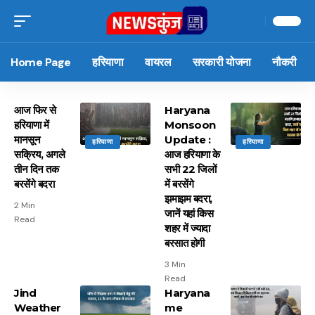
Home Page
हरियाणा
वायरल
सरकारी योजना
नौकरी
आज फिर से
Haryana
हरियाणा में
Monsoon
मानसून
Update :
हरियाणा
हरियाणा
सक्रिय, अगले
आज हरियाणा के
तीन दिन तक
सभी 22 जिलों
बरसेंगे बदरा
में बरसेंगे
झमाझम बदरा,
2 Min
जानें यहां किस
Read
शहर में ज्यादा
बरसात होगी
3 Min
Read
Jind
Haryana
Weather
me