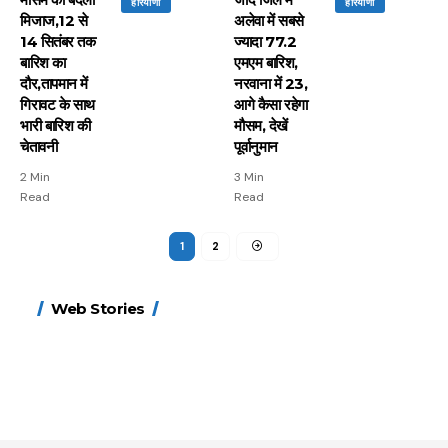
हरियाणा
हरियाणा
मिजाज,12 से
अलेवा में सबसे
14 सितंबर तक
ज्यादा 77.2
बारिश का
एमएम बारिश,
दौर,तापमान में
नरवाना में 23,
गिरावट के साथ
आगे कैसा रहेगा
भारी बारिश की
मौसम, देखें
चेतावनी
पूर्वानुमान
2 Min
3 Min
Read
Read
1
2
15 नवंबर से लागू होंगे
ऐसे बनाएं अपनी पसंद की
मोटापे को कम करने के लिए
बदलते मौसम में नही होंगे
Web Stories
FASTag के ये नए नियम,
UPI ID? जानें यहां
खाएं ये बेहत्तर चीजें
बीमार, हल्दी के साथ ये 5
डबल टोल से बचने के लिए
शानदार ट्रिक
चीजें सेवन करें! रहेंगे स्वस्थ
जानें ये 6 आसान ट्रिक्स