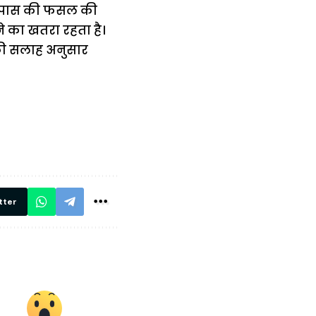
ं कपास की फसल की
ने का खतरा रहता है।
 की सलाह अनुसार
में
अब लेट नहीं होंगी
मार,
ट्रेनें… रेलवे ने
थ ये 5
सभी DRM को
रें!
दिए सख्त निर्देश,
रियल टाइम होगी
निगरानी
tter