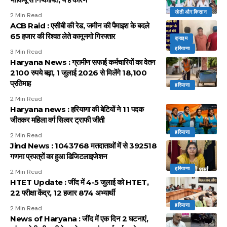
खेती और किसान
2 Min Read
ACB Raid : एसीबी की रेड, जमीन की पैमाइश के बदले
65 हजार की रिश्वत लेते कानूनगो गिरफ्तार
क्राइम
हरियाणा
3 Min Read
Haryana News : ग्रामीण सफाई कर्मचारियों का वेतन
2100 रुपये बढ़ा, 1 जुलाई 2026 से मिलेंगे 18,100
प्रतिमाह
हरियाणा
2 Min Read
Haryana news : हरियाणा की बेटियों ने 11 पदक
जीतकर महिला वर्ग सिल्वर ट्राफी जीती
हरियाणा
2 Min Read
Jind News : 1043768 मतदाताओं में से 392518
गणना प्रपत्रों का हुआ डिजिटलाइजेशन
हरियाणा
2 Min Read
HTET Update : जींद में 4-5 जुलाई को HTET,
22 परीक्षा केंद्र, 12 हजार 874 अभ्यार्थी
हरियाणा
2 Min Read
News of Haryana : जींद में एक दिन 2 घटनाएं,