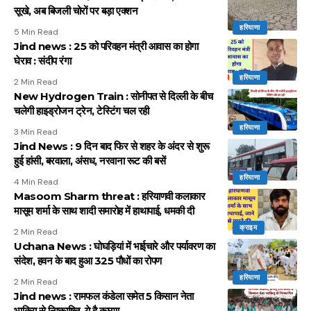
सूखे, अब बिजली चोरों पर बड़ा एक्शन
हरियाणा
5 Min Read
Jind news : 25 को परिवहन मंत्री आवास का होगा
घेराव : संदीप रंगा
हरियाणा
2 Min Read
New Hydrogen Train : सोनीपत से दिल्ली के बीच
चलेगी हाइड्रोजन ट्रेन, टेस्टिंग चल रही
हरियाणा
3 Min Read
Jind News : 9 दिन बाद फिर से शहर के अंदर से शुरू
हुई हांसी, बरवाला, अंसध, नरवाना रूट की बसें
हरियाणा
4 Min Read
Masoom Sharm threat : हरियाणवी कलाकार
मासूम शर्मा के साथ शादी समारोह में हाथापाई, धमकी दी
क्राइम
2 Min Read
Uchana News : घोघड़ियां में भाईचारे और पर्यावरण का
संदेश, हवन के बाद हुआ 325 पौधों का रोपण
हरियाणा
2 Min Read
Jind news : रामफल कंडेला समेत 5 किसान नेता
भाकियू से निष्काषित, ये है कारण